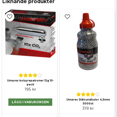
Liknande produkter
Ja, ni får publicera min fråga
Skicka fråga
Umarex kolsyrepatroner 12g 10-
pack
195 kr
Umarex Stålrundkulor 4,5mm
LÄGG I VARUKORGEN
5000st
319 kr