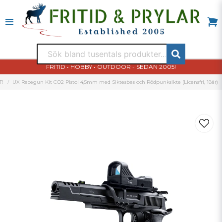
FRITID • HOBBY • OUTDOOR - SEDAN 2005!
T!
UX Racegun Kit CO2 Pistol 4,5mm med Siktesbas och Rödpunksikte (Licensfri, 18år)