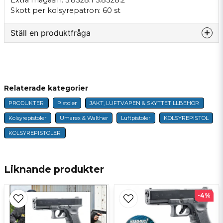
Extra magasin: 5.8328.1 5.8328.2
Skott per kolsyrepatron: 60 st
Ställ en produktfråga
question
Fråga oss något om denna produkten...
Relaterade kategorier
PRODUKTER
Pistoler
JAKT, LUFTVAPEN & SKYTTETILLBEHÖR
name
Namn
Kolsyrepistoler
Umarex & Walther
Luftpistoler
KOLSYREPISTOL
KOLSYREPISTOLER
email
E-postadress
Liknande produkter
-4%
Ja, ni får publicera min fråga