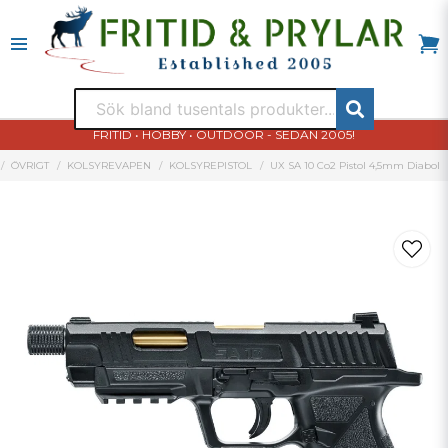
FRITID • HOBBY • OUTDOOR - SEDAN 2005!
ÖVRIGT
KOLSYREVAPEN
KOLSYREPISTOL
UX SA 10 Co2 Pistol 4,5mm Diabol