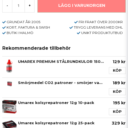
LÄGG I VARUKORGEN
-
+
GRUNDAT ÅR 2005
FRI FRAKT ÖVER 2000KR
KORT, FAKTURA & SWISH
TRYGG LEVERANS MED DHL
BUTIK I MALMÖ
UNIKT PRODUKTUTBUD
Rekommenderade tillbehör
129 kr
UMAREX PREMIUM STÅLRUNDKULOR 1500BBS 4,5mm
KÖP
189 kr
Smörjmedel CO2 patroner - smörjer vapnet!
KÖP
195 kr
Umarex kolsyrepatroner 12g 10-pack
KÖP
329 kr
Umarex kolsyrepatroner 12g 25-pack