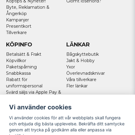
Köptips & Nyheter!
Glömt lösenord?
Byte, Reklamation &
Ångerköp
Kampanjer
Presentkort
Tillverkare
KÖPINFO
LÄNKAR
Betalsätt & Frakt
Bågskyttebutik
Köpvillkor
Jakt & Hobby
Paketspårning
Yxor
Snabbkassa
Överlevnadsknivar
Rabatt för
Våra tillverkare
uniformspersonal
Fler länkar
Svärd säljs via Apple Pay &
Paypal - Köp här!
Norska kunder
Vi använder cookies
Cookies
Vi använder cookies för att vår webbplats skall fungera
FÖLJ OSS
och erbjuda dig bästa upplevelse. Bekräfta ditt samtycke
genom att trycka på godkänn alla eller anpassa via
Facebook