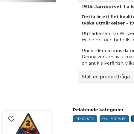
1914 Järnkorset 1:a
Detta är ett fint kval
tyska utmärkelser - 191
Utmärkelsen har W i cen
Wilhelm I och behölls f
Under denna finns datu
Denna version av utmärk
en antik silverfinish, vi
Ställ en produktfråga
question
Fråga oss något om 
Relaterade kategorier
PRODUCTS
COLLECTIBLES
name
Name