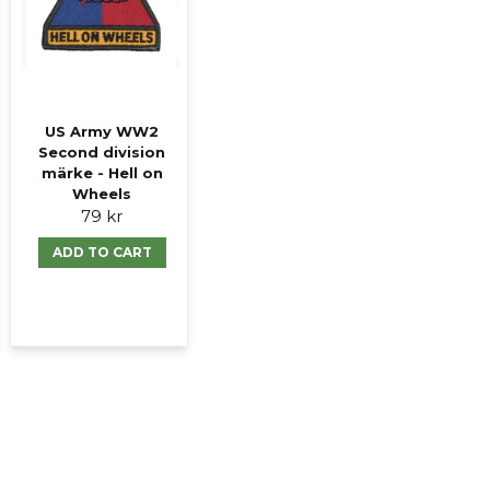
Ja, ni får publicer
US Army WW2
Second division
märke - Hell on
Wheels
79 kr
ADD TO CART