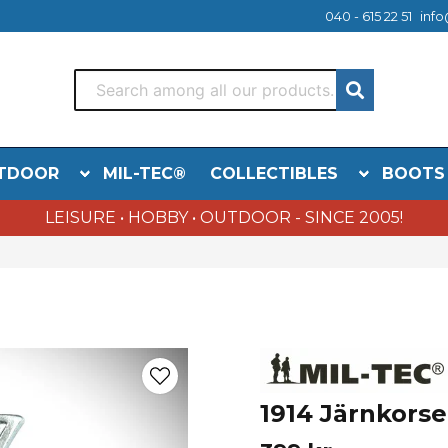
040 - 615 22 51
info
TDOOR
MIL-TEC®
COLLECTIBLES
BOOTS
LEISURE • HOBBY • OUTDOOR - SINCE 2005!
1914 Järnkorset