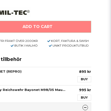
ADD TO CART
FRI FRAKT ÖVER 2000KR
KORT, FAKTURA & SWISH
BUTIK I MALMÖ
UNIKT PRODUKTUTBUD
illbehör
895 kr
ET (REPRO)
BUY
995 kr
WW1 German Army Reichswehr Bayonet M98/05 Mauser
BUY