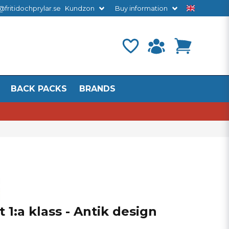
@fritidochprylar.se
Kundzon
Buy information
BACK PACKS
BRANDS
 1:a klass - Antik design