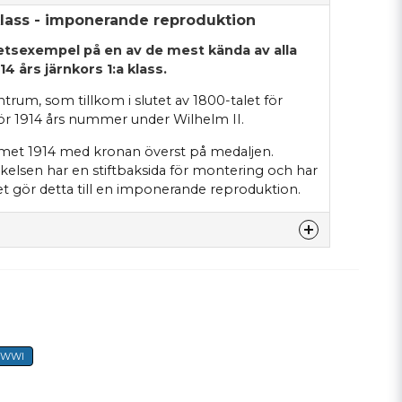
 klass - imponerande reproduktion
itetsexempel på en av de mest kända av alla
4 års järnkors 1:a klass.
trum, som tillkom i slutet av 1800-talet för
ör 1914 års nummer under Wilhelm II.
met 1914 med kronan överst på medaljen.
elsen har en stiftbaksida för montering och har
lket gör detta till en imponerande reproduktion.
denna produkten...
WWI
email
E-mail