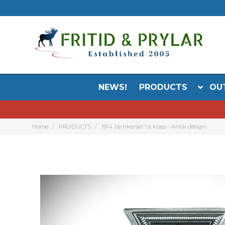
NEWS!
PRODUCTS
OU
Home
PRODUCTS
1914 Järnkorset 1:a klass - Antik design