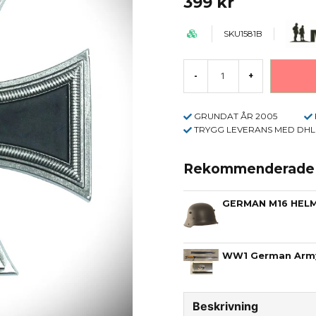
399 kr
SKU1581B
-
+
GRUNDAT ÅR 2005
TRYGG LEVERANS MED DHL
Rekommenderade t
GERMAN M16 HELM
Beskrivning