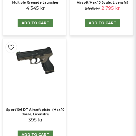
Multiple Grenade Launcher
Airsoft(Max 10 Joule, Licensfri)
4 345 kr
2 795 kr
2 995 kr
Send question
ADD TO CART
ADD TO CART
Sport 106 DT Airsoft pistol (Max 10
Joule, Licensfri)
395 kr
ADD TO CART