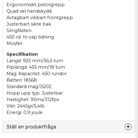
Ergonomiskt pistolgrepp
Quad rail handskydd
Avtagbart vikbart frontgrepp
Justerbart sikte bak
Slingfästen
450 rd. hi-cap tidning
Mosfet
Specifikation
Längd: 925 mm/36,5 tum
Piplängd: 455 mm/18 tum
Mag. Kapacitet: 450 rundor
Batteri: 18568
Standard mag:15202
Hopp upp typ: Justerbar
Hastighet: 95ms/312fps
Vikt: 2445gr/5,4lb
Energi: 0,9 joule
Ställ en produktfråga