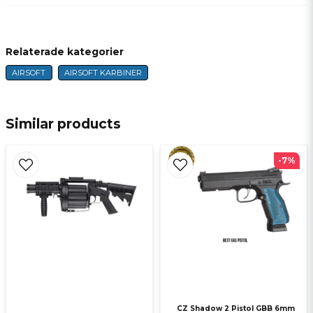
question
Fråga oss något om denna produkten...
Relaterade kategorier
AIRSOFT
AIRSOFT KARBINER
name
Name
Similar products
email
E-mail
-7%
Ja, ni får publicera min fråga
CZ Shadow 2 Pistol GBB 6mm