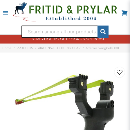
LEISURE • HOBBY • OUTDOOR - SINCE 2005!
Home
PRODUCTS
AIRGUNS & SHOOTING GEAR
Artemis Slangbella 001