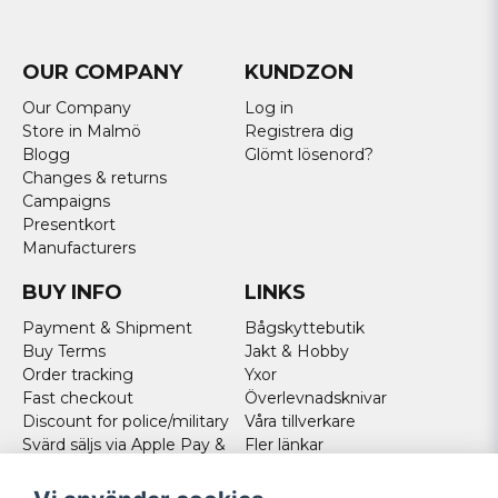
OUR COMPANY
KUNDZON
Our Company
Log in
Store in Malmö
Registrera dig
Blogg
Glömt lösenord?
Changes & returns
Campaigns
Presentkort
Manufacturers
BUY INFO
LINKS
Payment & Shipment
Bågskyttebutik
Buy Terms
Jakt & Hobby
Order tracking
Yxor
Fast checkout
Överlevnadsknivar
Discount for police/military
Våra tillverkare
Svärd säljs via Apple Pay &
Fler länkar
Paypal - Köp här!
Norweigan customers