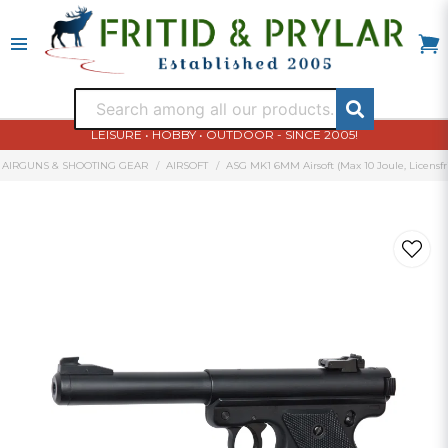
LEISURE • HOBBY • OUTDOOR - SINCE 2005!
AIRGUNS & SHOOTING GEAR
AIRSOFT
ASG MK1 6MM Airsoft (Max 10 Joule, Licensfri