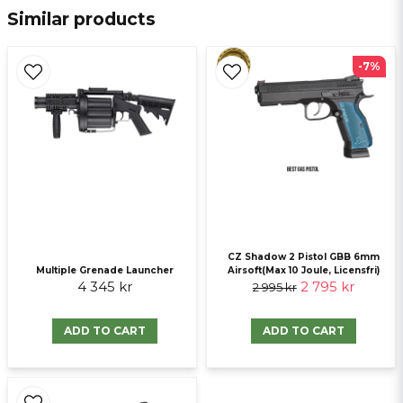
Similar products
email
E-mail
-7%
Ja, ni får publicera min fråga
CZ Shadow 2 Pistol GBB 6mm
Multiple Grenade Launcher
Airsoft(Max 10 Joule, Licensfri)
4 345 kr
2 795 kr
2 995 kr
Send question
ADD TO CART
ADD TO CART