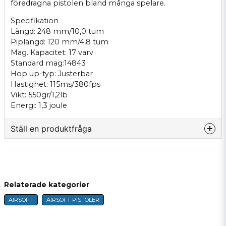
föredragna pistolen bland många spelare.
Specifikation
Längd: 248 mm/10,0 tum
Piplängd: 120 mm/4,8 tum
Mag. Kapacitet: 17 varv
Standard mag:14843
Hop up-typ: Justerbar
Hastighet: 115ms/380fps
Vikt: 550gr/1,2lb
Energi: 1,3 joule
Ställ en produktfråga
question
Fråga oss något om denna produkten...
Relaterade kategorier
AIRSOFT
AIRSOFT PISTOLER
name
Name