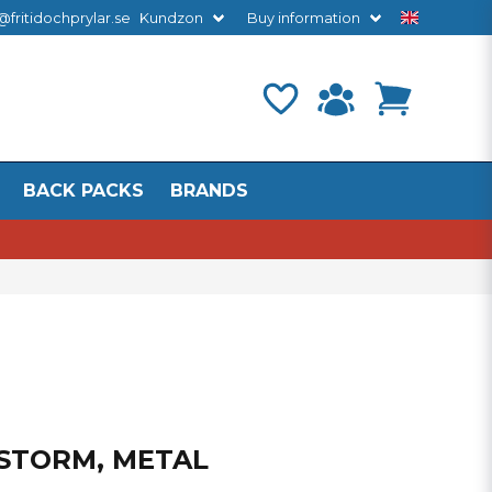
@fritidochprylar.se
Kundzon
Buy information
BACK PACKS
BRANDS
 STORM, METAL