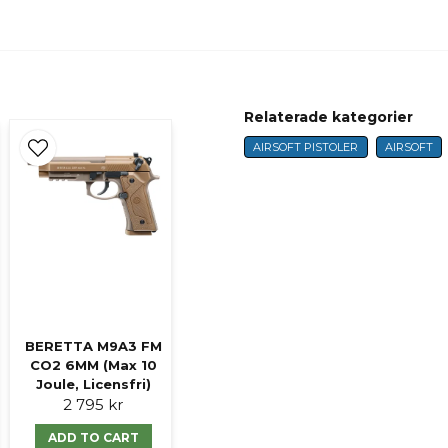
name
Name
Ja, ni får publicer
Relaterade kategorier
AIRSOFT PISTOLER
AIRSOFT
BERETTA M9A3 FM
CO2 6MM (Max 10
Joule, Licensfri)
2 795 kr
ADD TO CART