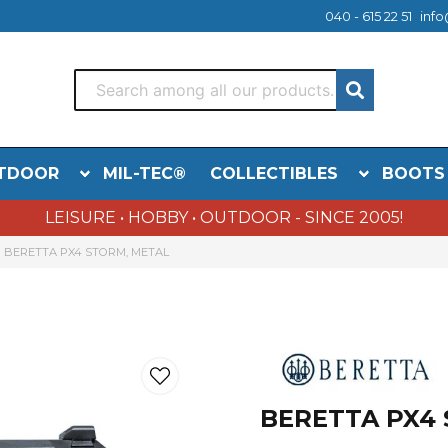
040 - 615 22 51
info
TDOOR
MIL-TEC®
COLLECTIBLES
BOOTS
LEISURE • HOBBY • OUTDOOR - SINCE 2005!
BERETTA PX4 STORM, METAL
BERETTA PX4