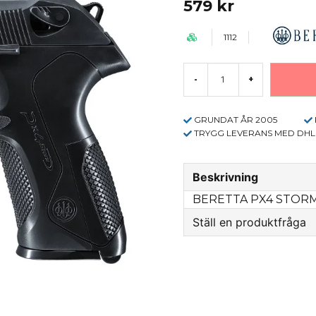
579 kr
1112
-
+
GRUNDAT ÅR 2005
TRYGG LEVERANS MED DHL
Beskrivning
BERETTA PX4 STORM
Ställ en produktfråga
question
Fråga oss något om 