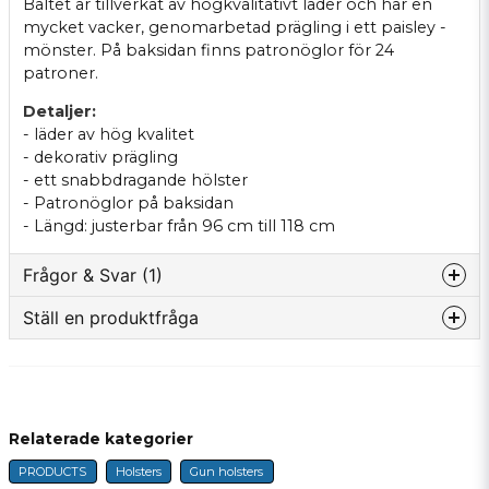
Bältet är tillverkat av högkvalitativt läder och har en
mycket vacker, genomarbetad prägling i ett paisley -
mönster. På baksidan finns patronöglor för 24
patroner.
Detaljer:
- läder av hög kvalitet
- dekorativ prägling
- ett snabbdragande hölster
- Patronöglor på baksidan
- Längd: justerbar från 96 cm till 118 cm
Frågor & Svar (1)
Ställ en produktfråga
Glenn frågade
10 months ago
question
Finns det fejk ammunition till bältet
Fråga oss något om denna produkten...
Butiken svarade
Hej!
Relaterade kategorier
Du kan välja dessa i länken, de passar i bältet. När
PRODUCTS
Holsters
Gun holsters
de väl sitter i bältet ser man inte att det är
name