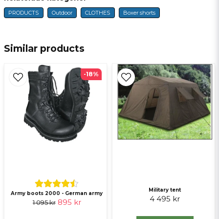
PRODUCTS
Outdoor
CLOTHES
Boxer shorts
name
Name
Similar products
email
E-mail
-18%
Ja, ni får publicera min fråga
Military tent
Army boots 2000 - German army
Send question
4 495 kr
895 kr
1 095 kr