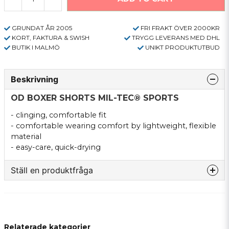
GRUNDAT ÅR 2005
FRI FRAKT ÖVER 2000KR
KORT, FAKTURA & SWISH
TRYGG LEVERANS MED DHL
BUTIK I MALMÖ
UNIKT PRODUKTUTBUD
Beskrivning
OD BOXER SHORTS MIL-TEC® SPORTS
- clinging, c
omfortable fit
- comfortable wearing comfort by lightweight, flexible
material
- easy-care, quick-drying
Ställ en produktfråga
question
Fråga oss något om denna produkten...
Relaterade kategorier