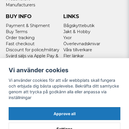
Manufacturers
BUY INFO
LINKS
Payment & Shipment
Bågskyttebutik
Buy Terms
Jakt & Hobby
Order tracking
Yxor
Fast checkout
Överlevnadsknivar
Discount for police/military
Våra tillverkare
Svärd säljs via Apple Pay &
Fler länkar
Paypal - Köp här!
Norweigan customers
Vi använder cookies
Cookies
Vi använder cookies för att vår webbplats skall fungera
FOLLOW US
och erbjuda dig bästa upplevelse. Bekräfta ditt samtycke
genom att trycka på godkänn alla eller anpassa via
Facebook
inställningar
Instagram
Youtube
Approve all
Twitter