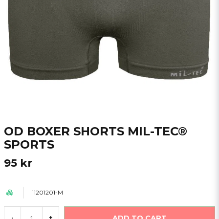
OD BOXER SHORTS MIL-TEC®
SPORTS
95 kr
11201201-M
ADD TO CART
-
+