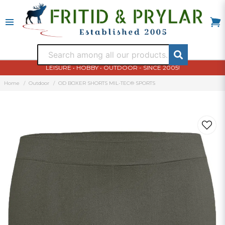
LEISURE • HOBBY • OUTDOOR - SINCE 2005!
Home
Outdoor
OD BOXER SHORTS MIL-TEC® SPORTS