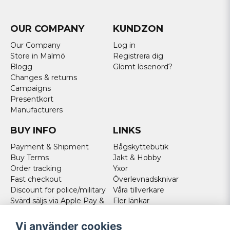
OUR COMPANY
KUNDZON
Our Company
Log in
Store in Malmö
Registrera dig
Blogg
Glömt lösenord?
Changes & returns
Campaigns
Presentkort
Manufacturers
BUY INFO
LINKS
Payment & Shipment
Bågskyttebutik
Buy Terms
Jakt & Hobby
Order tracking
Yxor
Fast checkout
Överlevnadsknivar
Discount for police/military
Våra tillverkare
Svärd säljs via Apple Pay &
Fler länkar
Paypal - Köp här!
Norweigan customers
Vi använder cookies