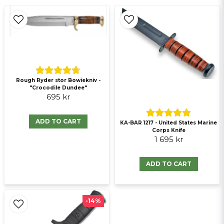
Ja, ni får publicera min fråga
Rough Ryder stor Bowiekniv -
"Crocodile Dundee"
695 kr
ADD TO CART
KA-BAR 1217 - United States Marine
Send question
Corps Knife
1 695 kr
ADD TO CART
-14%