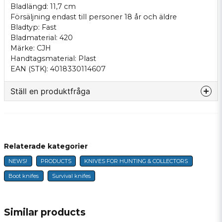
Bladlängd: 11,7 cm
Försäljning endast till personer 18 år och äldre
Bladtyp: Fast
Bladmaterial: 420
Märke: CJH
Handtagsmaterial: Plast
EAN (STK): 4018330114607
Ställ en produktfråga
question
Fråga oss något om denna produkten...
Relaterade kategorier
NEWS!
PRODUCTS
KNIVES FOR HUNTING & COLLECTORS
name
Name
Boot knifes
Survival knifes
email
E-mail
Similar products