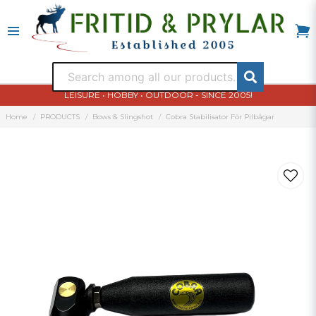
LEISURE • HOBBY • OUTDOOR - SINCE 2005!
Home
PRODUCTS
Bows & Slingshot
Cobra Stabilisator För Pilbågar