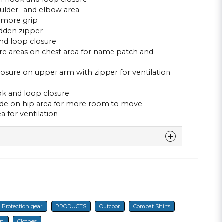
oulder- and elbow area
 more grip
idden zipper
nd loop closure
re areas on chest area for name patch and
losure on upper arm with zipper for ventilation
ook and loop closure
e side on hip area for more room to move
a for ventilation
denna produkten...
Protection gear
PRODUCTS
Outdoor
Combat Shirts
email
E-mail
on
Clothes