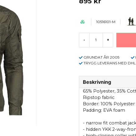
895 kr
10516101-M
-
+
GRUNDAT ÅR 2005
TRYGG LEVERANS MED DHL
Beskrivning
65% Polyester, 35% Cot
Ripstop fabric
Border: 100% Polyester 
Padding: EVA foam
- narrow fit combat jac
- hidden YKK 2-way-fron
- high-closing collar w