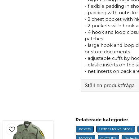
- flexible padding in sh
- padding with nubs for
- 2 chest pocket with h
- 2 pockets with hook a
- 4 hook and loop closu
patches
- large hook and loop c
or store documents
- adjustable cuffs by h
- elastic inserts on th
- net inserts on back are
Ställ en produktfråga
question
Fråga oss något om 
Relaterade kategorier
Jackets
Clothes for Paintball
name
Name
JACKOR
CLOTHES
Protecti