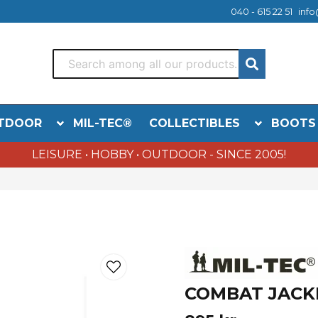
040 - 615 22 51
info
TDOOR
MIL-TEC®
COLLECTIBLES
BOOTS
LEISURE • HOBBY • OUTDOOR - SINCE 2005!
COMBAT JACKE