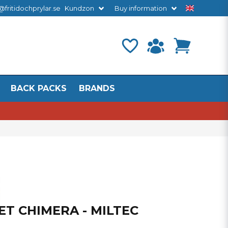
@fritidochprylar.se
Kundzon
Buy information
BACK PACKS
BRANDS
T CHIMERA - MILTEC