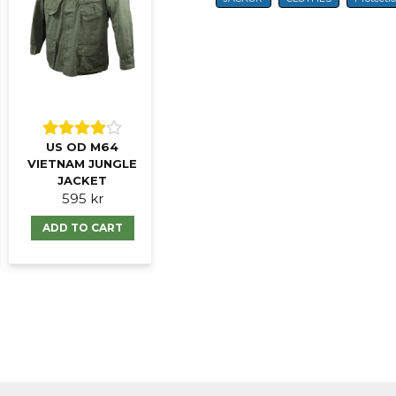
Ja, ni får publicer
US OD M64
VIETNAM JUNGLE
JACKET
595 kr
ADD TO CART