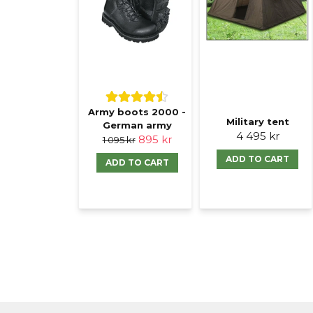
Army boots 2000 -
Military tent
German army
4 495 kr
895 kr
1 095 kr
ADD TO CART
ADD TO CART