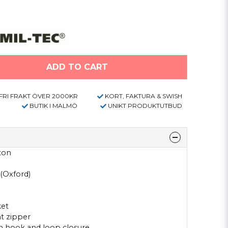
ADD TO CART
FRI FRAKT ÖVER 2000KR
KORT, FAKTURA & SWISH
BUTIK I MALMÖ
UNIKT PRODUKTUTBUD
ton
(Oxford)
ket
t zipper
ith hook and loop closure