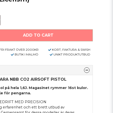
ADD TO CART
FRI FRAKT ÖVER 2000KR
KORT, FAKTURA & SWISH
BUTIK I MALMÖ
UNIKT PRODUKTUTBUD
ARA NBB CO2 AIRSOFT PISTOL
tol på hela 1,6J. Magasinet rymmer 16st kulor.
e för pengarna.
EDRIFT MED PRECISION
 erfarenhet och ett brett utbud av
. Gemensamt för dessa modeller är deras