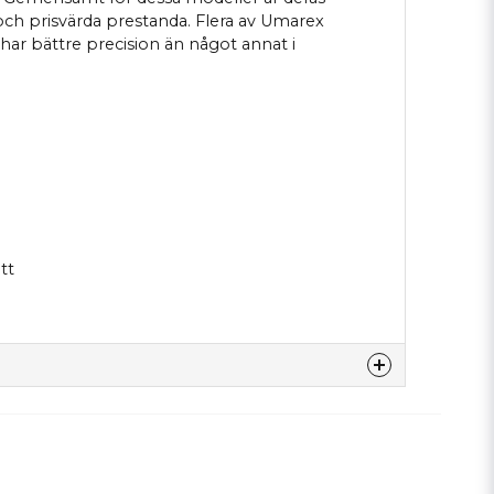
 och prisvärda prestanda. Flera av Umarex
har bättre precision än något annat i
tt
denna produkten...