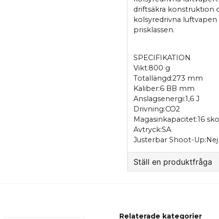
driftsäkra konstruktion
kolsyredrivna luftvapen 
prisklassen.
SPECIFIKATION
Vikt:800 g
Totallängd:273 mm
Kaliber:6 BB mm
Anslagsenergi:1,6 J
Drivning:CO2
Magasinkapacitet:16 sko
Avtryck:SA
Justerbar Shoot-Up:Nej
Ställ en produktfråga
question
Fråga oss något om 
Relaterade kategorier