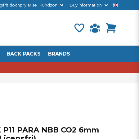
@fritidochprylar.se
Kundzon
Buy information
BACK PACKS
BRANDS
 P11 PARA NBB CO2 6mm
Licensfri)