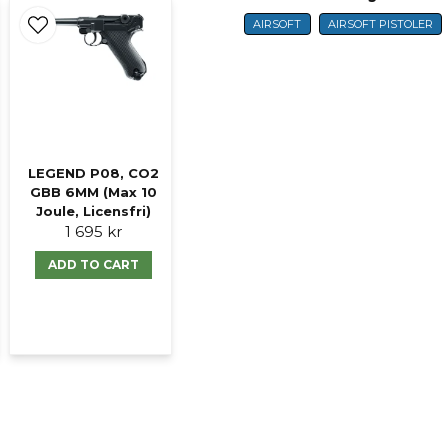
AIRSOFT
AIRSOFT PISTOLER
name
Name
Ja, ni får publicer
LEGEND P08, CO2
GBB 6MM (Max 10
Joule, Licensfri)
1 695 kr
ADD TO CART