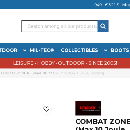
040 - 615 22 51
info
TDOOR
MIL-TEC®
COLLECTIBLES
BOOTS
LEISURE • HOBBY • OUTDOOR - SINCE 2005!
COMBAT ZONE P11 PARA NBB CO2 6mm (Max 10 Joule, Licensfri)
COMBAT ZONE
(Max 10 Joule, 