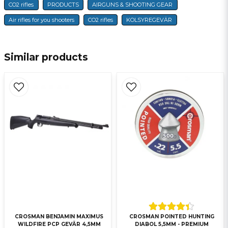
CO2 rifles
PRODUCTS
AIRGUNS & SHOOTING GEAR
name
Name
Air rifles for you shooters
CO2 rifles
KOLSYREGEVÄR
email
E-mail
Similar products
Ja, ni får publicera min fråga
Send question
CROSMAN BENJAMIN MAXIMUS
CROSMAN POINTED HUNTING
WILDFIRE PCP GEVÄR 4,5MM
DIABOL 5,5MM - PREMIUM