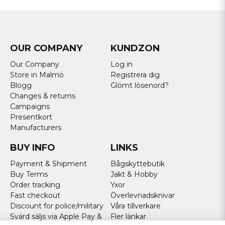
OUR COMPANY
KUNDZON
Our Company
Log in
Store in Malmö
Registrera dig
Blogg
Glömt lösenord?
Changes & returns
Campaigns
Presentkort
Manufacturers
BUY INFO
LINKS
Payment & Shipment
Bågskyttebutik
Buy Terms
Jakt & Hobby
Order tracking
Yxor
Fast checkout
Överlevnadsknivar
Discount for police/military
Våra tillverkare
Svärd säljs via Apple Pay &
Fler länkar