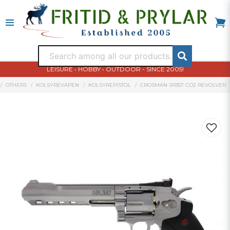
LEISURE • HOBBY • OUTDOOR - SINCE 2005!
OTHERS
KOLSYREVAPEN
KOLSYREPISTOL
CROSMAN SR357 CO2 REVOLVER