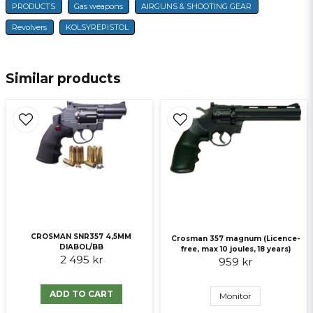
PRODUCTS
Gas weapons
AIRGUNS & SHOOTING GEAR
name
Name
Revolvers
KOLSYREPISTOL
email
E-mail
Similar products
Ja, ni får publicera min fråga
CROSMAN SNR357 4,5MM
Crosman 357 magnum (Licence-
DIABOL/BB
free, max 10 joules, 18 years)
2 495 kr
959 kr
Send question
ADD TO CART
Monitor