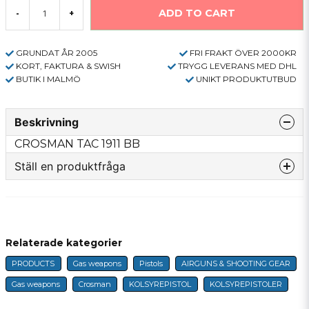
ADD TO CART
-
+
GRUNDAT ÅR 2005
FRI FRAKT ÖVER 2000KR
KORT, FAKTURA & SWISH
TRYGG LEVERANS MED DHL
BUTIK I MALMÖ
UNIKT PRODUKTUTBUD
Beskrivning
CROSMAN TAC 1911 BB
Ställ en produktfråga
question
Fråga oss något om denna produkten...
Relaterade kategorier
PRODUCTS
Gas weapons
Pistols
AIRGUNS & SHOOTING GEAR
name
Name
Gas weapons
Crosman
KOLSYREPISTOL
KOLSYREPISTOLER