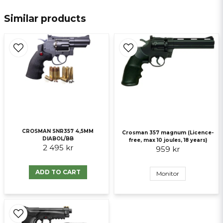
email
E-mail
Similar products
Ja, ni får publicera min fråga
CROSMAN SNR357 4,5MM
Crosman 357 magnum (Licence-
DIABOL/BB
free, max 10 joules, 18 years)
2 495 kr
959 kr
Send question
ADD TO CART
Monitor