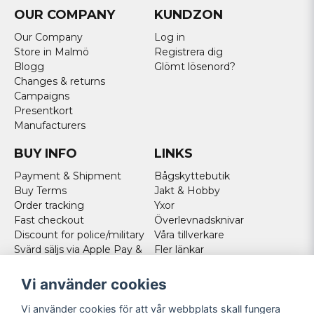
OUR COMPANY
KUNDZON
Our Company
Log in
Store in Malmö
Registrera dig
Blogg
Glömt lösenord?
Changes & returns
Campaigns
Presentkort
Manufacturers
BUY INFO
LINKS
Payment & Shipment
Bågskyttebutik
Buy Terms
Jakt & Hobby
Order tracking
Yxor
Fast checkout
Överlevnadsknivar
Discount for police/military
Våra tillverkare
Svärd säljs via Apple Pay &
Fler länkar
Paypal - Köp här!
Norweigan customers
Vi använder cookies
Cookies
Vi använder cookies för att vår webbplats skall fungera