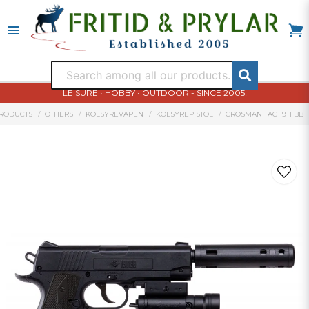
LEISURE • HOBBY • OUTDOOR - SINCE 2005!
RODUCTS
OTHERS
KOLSYREVAPEN
KOLSYREPISTOL
CROSMAN TAC 1911 BB