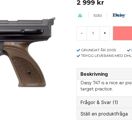
2 999 kr
1030
-
+
GRUNDAT ÅR 2005
TRYGG LEVERANS MED DHL
Beskrivning
Daisy 747 is a nice air p
target practice.
Frågor & Svar (1)
Ställ en produktfråga
Sven-Erik frågade
2 ye
question
Hej jag undrar när ni 
Fråga oss något om 