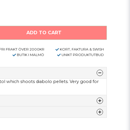
ADD TO CART
FRI FRAKT ÖVER 2000KR
KORT, FAKTURA & SWISH
BUTIK I MALMÖ
UNIKT PRODUKTUTBUD
istol which shoots diabolo pellets. Very good for
ars ago
får hem Daisy Avanti Triumph Pistol 747
denna produkten...