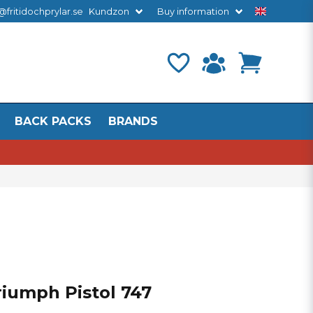
@fritidochprylar.se
Kundzon
Buy information
BACK PACKS
BRANDS
riumph Pistol 747