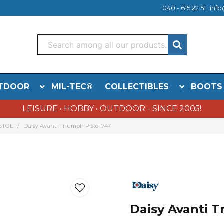
040 - 615 22 51
info
TDOOR
MIL-TEC®
COLLECTIBLES
BOOTS
LEISURE • HOBBY • OUTDOOR - SINCE 2005!
STOL
Daisy Avanti Triumph Pistol 747
Daisy Avanti T