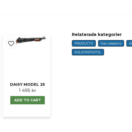
Butiken svarade
Hej!
Den verkar ha utgått, 
name
Name
Relaterade kategorier
Mvh, Martin
PRODUCTS
Gas weapons
A
KOLSYREPISTOL
Ja, ni får publicer
DAISY MODEL 25
1 495 kr
ADD TO CART