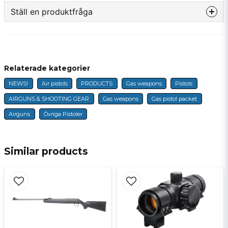
Ställ en produktfråga
question
Fråga oss något om denna produkten...
Relaterade kategorier
NEWS!
Air pistols
PRODUCTS
Gas weapons
Pistols
name
Name
AIRGUNS & SHOOTING GEAR
Gas weapons
Gas pistol packet
Airguns
Övriga Pistoler
email
E-mail
Similar products
Ja, ni får publicera min fråga