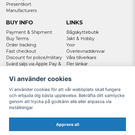
Presentkort
Manufacturers
BUY INFO
LINKS
Payment & Shipment
Bågskyttebutik
Buy Terms
Jakt & Hobby
Order tracking
Yxor
Fast checkout
Överlevnadsknivar
Discount for police/military
Våra tillverkare
Svärd säljs via Apple Pay &
Fler länkar
Paypal - Köp här!
Norweigan customers
Vi använder cookies
Cookies
Vi använder cookies för att vår webbplats skall fungera
FOLLOW US
och erbjuda dig bästa upplevelse. Bekräfta ditt samtycke
genom att trycka på godkänn alla eller anpassa via
Facebook
inställningar
Instagram
Youtube
Approve all
Twitter