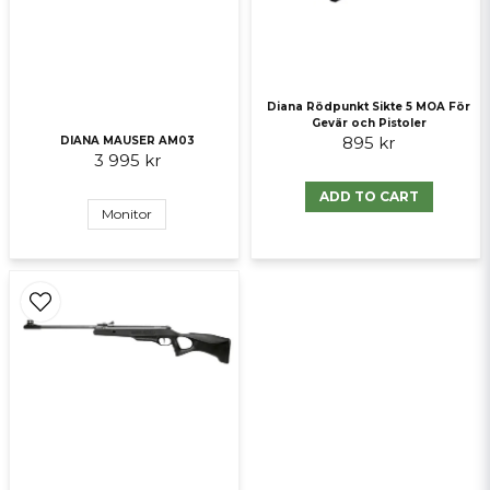
Send question
Diana Rödpunkt Sikte 5 MOA För
Gevär och Pistoler
895 kr
DIANA MAUSER AM03
3 995 kr
ADD TO CART
Monitor