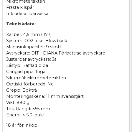
Mikrometersikten
Frästa kilspår
Inkluderar bärväska
Tekniskdata:
Kaliber: 4,5 mm (.177)
System: CO2 Icke-Blowback
Magasinkapacitet: 9 skott
Avtryckare: DIT - DIANA Förbättrad avtryckare
Justerbar avtryckare: Ja
Låstyp: Räfflad pipa
Gängad pipa: Inga
Siktemål: Mikrometersikten
Optiskt förberedd: Nej
Grepp: Bokträ
Monteringsskena: 11 mm svansstjärt
Vikt: 880 g
Total längd: 355 mm
Energi: < 5,0 joule
18 år för inköp.