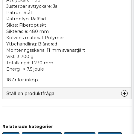
Avtryckare: T06
Justerbar avtryckare: Ja
Patron: Stål
Patrontyp: Räfflad
Sikte: Fiberoptiskt
Sikteradie: 480 mm
Kolvens material: Polymer
Ytbehandling: Blånerad
Monteringsskena: 11 mm svansstjärt
Vikt: 3 700 g
Totallängd: 1 230 mm
Energi: < 7,5 joule
18 år för inköp.
Ställ en produktfråga
question
Fråga oss något om denna produkten...
Relaterade kategorier