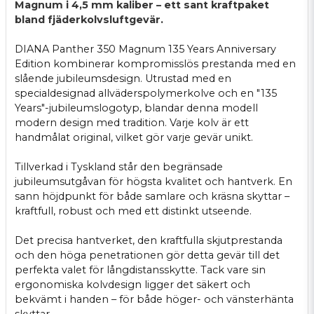
Magnum i 4,5 mm kaliber – ett sant kraftpaket
bland fjäderkolvsluftgevär.
DIANA Panther 350 Magnum 135 Years Anniversary
Edition kombinerar kompromisslös prestanda med en
slående jubileumsdesign. Utrustad med en
specialdesignad allväderspolymerkolve och en "135
Years"-jubileumslogotyp, blandar denna modell
modern design med tradition. Varje kolv är ett
handmålat original, vilket gör varje gevär unikt.
Tillverkad i Tyskland står den begränsade
jubileumsutgåvan för högsta kvalitet och hantverk. En
sann höjdpunkt för både samlare och kräsna skyttar –
kraftfull, robust och med ett distinkt utseende.
Det precisa hantverket, den kraftfulla skjutprestanda
och den höga penetrationen gör detta gevär till det
perfekta valet för långdistansskytte. Tack vare sin
ergonomiska kolvdesign ligger det säkert och
bekvämt i handen – för både höger- och vänsterhänta
skyttar.