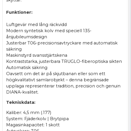
Funktioner:
Luftgevär med lång räckvidd
Modern syntetisk kolv med speciell 135-
årsjubileumsdesign
Justerbar T06-precisionsavtryckare med automatisk
säkring
Maskinstyrd svansstjärtskena
Kontraststarka, justerbara TRUGLO-fiberoptiska sikten
Automatisk säkring
Oavsett om det är på skjutbanan eller som ett
högkvalitativt samlarobjekt – denna begränsade
upplaga representerar tradition, precision och genuin
DIANA-kvalitet.
Tekniskdata:
Kaliber: 4,5 mm (.177)
System: Fjäderkolv | Brytpipa
Magasinkapacitet: 1 skott