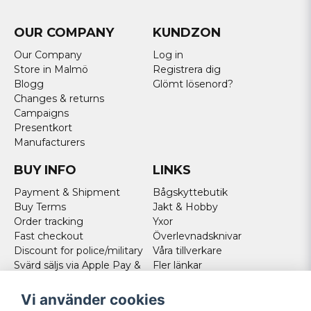
OUR COMPANY
KUNDZON
Our Company
Log in
Store in Malmö
Registrera dig
Blogg
Glömt lösenord?
Changes & returns
Campaigns
Presentkort
Manufacturers
BUY INFO
LINKS
Payment & Shipment
Bågskyttebutik
Buy Terms
Jakt & Hobby
Order tracking
Yxor
Fast checkout
Överlevnadsknivar
Discount for police/military
Våra tillverkare
Svärd säljs via Apple Pay &
Fler länkar
Paypal - Köp här!
Norweigan customers
Vi använder cookies
Cookies