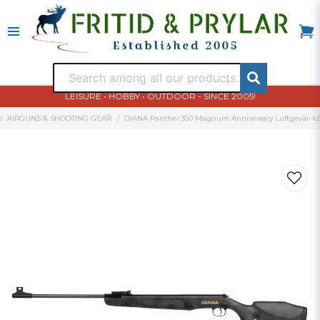
LEISURE • HOBBY • OUTDOOR - SINCE 2005!
AIRGUNS & SHOOTING GEAR
DIANA Panther 350 Magnum Anniversary Luftgevär 