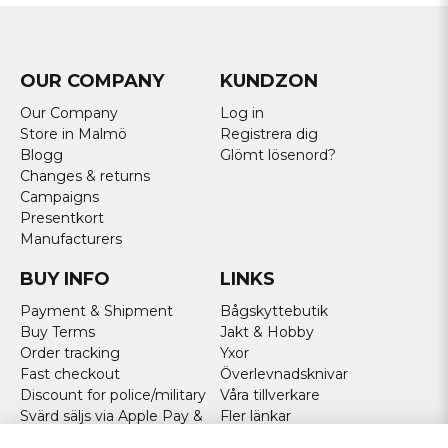
OUR COMPANY
KUNDZON
Our Company
Log in
Store in Malmö
Registrera dig
Blogg
Glömt lösenord?
Changes & returns
Campaigns
Presentkort
Manufacturers
BUY INFO
LINKS
Payment & Shipment
Bågskyttebutik
Buy Terms
Jakt & Hobby
Order tracking
Yxor
Fast checkout
Överlevnadsknivar
Discount for police/military
Våra tillverkare
Svärd säljs via Apple Pay &
Fler länkar
Paypal - Köp här!