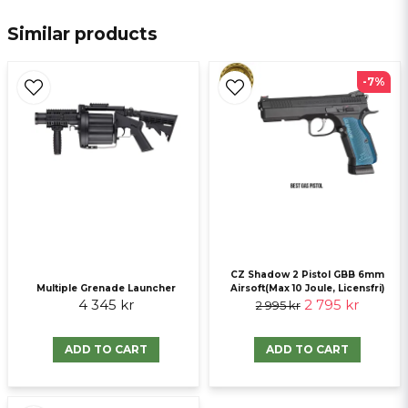
Similar products
email
E-mail
-7%
Ja, ni får publicera min fråga
CZ Shadow 2 Pistol GBB 6mm
Multiple Grenade Launcher
Airsoft(Max 10 Joule, Licensfri)
4 345 kr
2 795 kr
2 995 kr
Send question
ADD TO CART
ADD TO CART