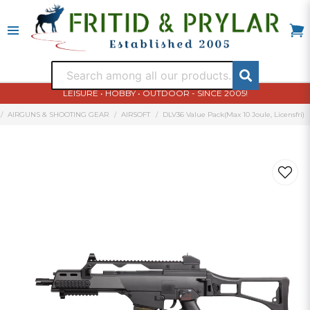
LEISURE • HOBBY • OUTDOOR - SINCE 2005!
AIRGUNS & SHOOTING GEAR
AIRSOFT
DLV36 Value Pack(Max 10 Joule, Licensfri)