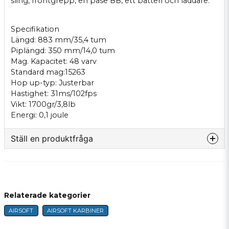
sling, frontgrepp, en påse BB, ett batteri och laddare.
Specifikation
Längd: 883 mm/35,4 tum
Piplängd: 350 mm/14,0 tum
Mag. Kapacitet: 48 varv
Standard mag:15263
Hop up-typ: Justerbar
Hastighet: 31ms/102fps
Vikt: 1700gr/3,8lb
Energi: 0,1 joule
Ställ en produktfråga
question
Fråga oss något om denna produkten...
Relaterade kategorier
AIRSOFT
AIRSOFT KARBINER
name
Name