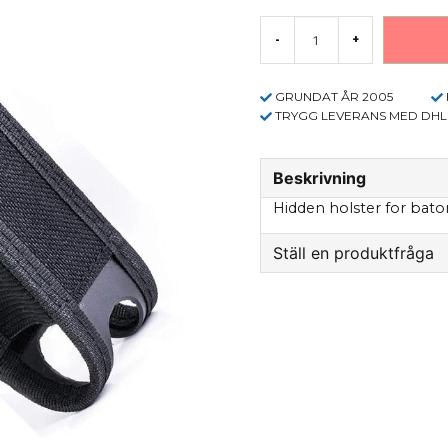
-
+
GRUNDAT ÅR 2005
TRYGG LEVERANS MED DHL
Beskrivning
Hidden holster for bato
Ställ en produktfråga
question
Fråga oss något om 
name
Name