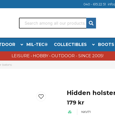
040 - 615 22 51
info
TDOOR
MIL-TEC®
COLLECTIBLES
BOOTS
LEISURE • HOBBY • OUTDOOR - SINCE 2005!
or batons
Hidden holster
179 kr
NXV71