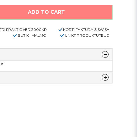
ADD TO CART
FRI FRAKT ÖVER 2000KR
KORT, FAKTURA & SWISH
BUTIK I MALMÖ
UNIKT PRODUKTUTBUD
ns
denna produkten...
email
E-mail