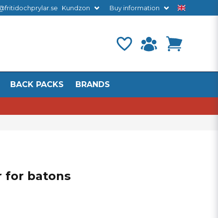
@fritidochprylar.se
Kundzon
Buy information
BACK PACKS
BRANDS
 for batons