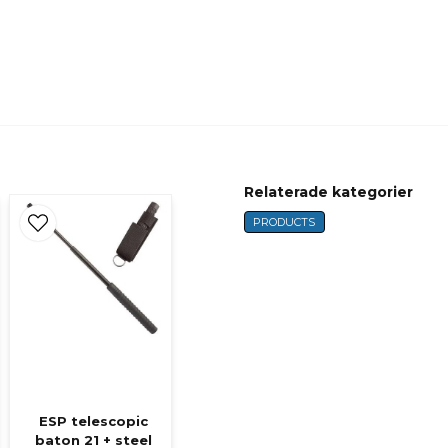
Ja, ni får publicer
Relaterade kategorier
PRODUCTS
ESP telescopic
baton 21 + steel