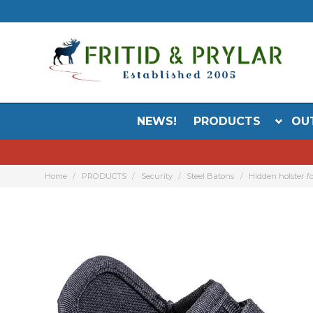
NEWS!
PRODUCTS
OU
Home
PRODUCTS
Security
Steel Batons
Hidden holster f