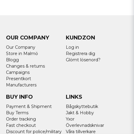
OUR COMPANY
KUNDZON
Our Company
Log in
Store in Malmö
Registrera dig
Blogg
Glömt lösenord?
Changes & returns
Campaigns
Presentkort
Manufacturers
BUY INFO
LINKS
Payment & Shipment
Bågskyttebutik
Buy Terms
Jakt & Hobby
Order tracking
Yxor
Fast checkout
Överlevnadsknivar
Discount for police/military
Våra tillverkare