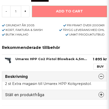
ADD TO CART
-
+
GRUNDAT ÅR 2005
FRI FRAKT ÖVER 2000KR
KORT, FAKTURA & SWISH
TRYGG LEVERANS MED DHL
BUTIK I MALMÖ
UNIKT PRODUKTUTBUD
Rekommenderade tillbehör
1 895 kr
Umarex HPP Co2 Pistol Blowback 4,5mm (Max 10 joule, licens free)
BUY
Beskrivning
2 st Extra magasin till Umarex HPP Kolsyrepistol.
Ställ en produktfråga
question
Fråga oss något om denna produkten...