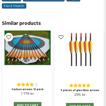
2 years ago
Pilar & Tillbehör
Uppfyllde förväntningarna
email
E-mail
Similar products
Ja, ni får publicera min fråga
Send question
Carbon arrows- 12 pack
3 pieces of glas fiber arrows
1 179 kr
295 kr
ADD TO CART