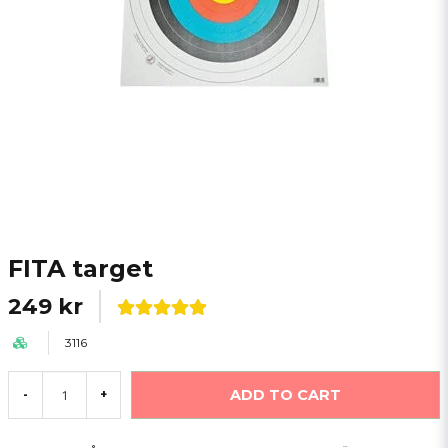
FITA target
249 kr
3116
ADD TO CART
-
+