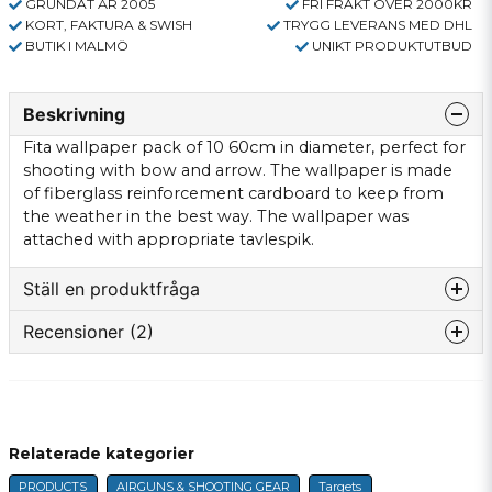
GRUNDAT ÅR 2005
FRI FRAKT ÖVER 2000KR
KORT, FAKTURA & SWISH
TRYGG LEVERANS MED DHL
BUTIK I MALMÖ
UNIKT PRODUKTUTBUD
Beskrivning
Fita
wallpaper
pack of 10
60cm
in diameter
, perfect
for
shooting with
bow and arrow
.
The wallpaper is made
of fiberglass
reinforcement
cardboard
to keep
from
the weather
in the best way
.
The wallpaper
was
attached
with
appropriate
tavlespik
.
Ställ en produktfråga
Recensioner (2)
question
Fråga oss något om denna produkten...
Mikael
2 years ago
Bra prisvärda tavlor
Relaterade kategorier
name
Name
Bengt
PRODUCTS
AIRGUNS & SHOOTING GEAR
Targets