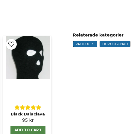
name
Name
Ja, ni får publicer
Relaterade kategorier
PRODUCTS
HUVUDBONAD
Black Balaclava
95 kr
ADD TO CART