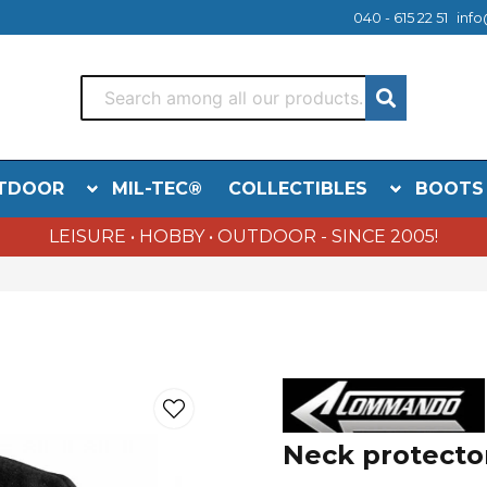
040 - 615 22 51
info
TDOOR
MIL-TEC®
COLLECTIBLES
BOOTS
LEISURE • HOBBY • OUTDOOR - SINCE 2005!
Neck protecto