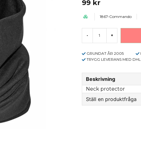
99 kr
1867-Commando
-
+
GRUNDAT ÅR 2005
TRYGG LEVERANS MED DHL
Beskrivning
Neck protector
Ställ en produktfråga
question
Fråga oss något om 