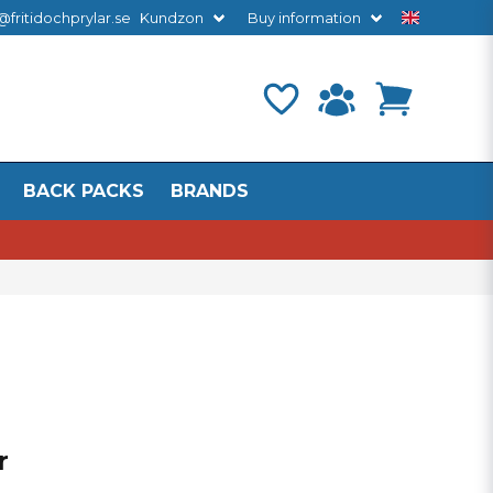
@fritidochprylar.se
Kundzon
Buy information
BACK PACKS
BRANDS
r