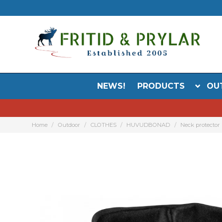
NEWS!
PRODUCTS
OU
Home
Outdoor
CLOTHES
HUVUDBONAD
Neck protector