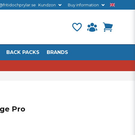
@fritidochprylar.se
Kundzon
Buy information
BACK PACKS
BRANDS
ge Pro