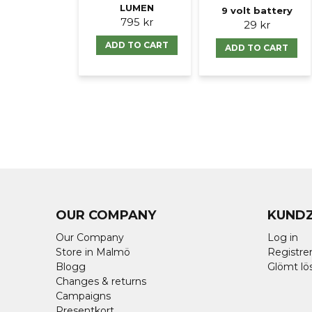
LUMEN
9 volt battery
795 kr
29 kr
ADD TO CART
ADD TO CART
OUR COMPANY
KUND
Our Company
Log in
Store in Malmö
Registrer
Blogg
Glömt lö
Changes & returns
Campaigns
Presentkort