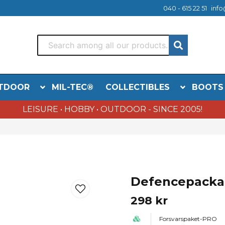
040 - 615 22 51
info
TDOOR
MIL-TEC®
COLLECTIBLES
BOOTS
LEISURE • HOBBY • OUTDOOR - SINCE 2005!
o
Defencepacka
298 kr
Forsvarspaket-PRO