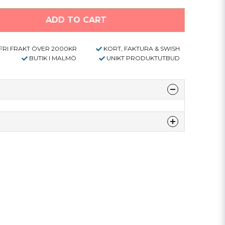
ADD TO CART
FRI FRAKT ÖVER 2000KR
KORT, FAKTURA & SWISH
BUTIK I MALMÖ
UNIKT PRODUKTUTBUD
denna produkten...
email
E-mail