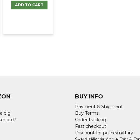
ADD TO CART
ZON
BUY INFO
Payment & Shipment
a dig
Buy Terms
senord?
Order tracking
Fast checkout
Discount for police/military
Svärd säljs via Apple Pay & Pa