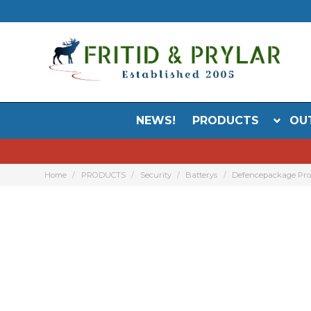
NEWS!
PRODUCTS
OU
Home
PRODUCTS
Security
Batterys
Defencepackage Pr