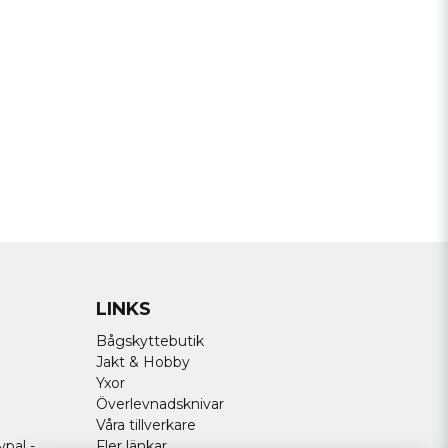
LINKS
Bågskyttebutik
Jakt & Hobby
Yxor
Överlevnadsknivar
Våra tillverkare
ypal -
Fler länkar