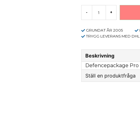
-
+
GRUNDAT ÅR 2005
TRYGG LEVERANS MED DHL
Beskrivning
Defencepackage Pro
Ställ en produktfråga
question
Fråga oss något om 
name
Name