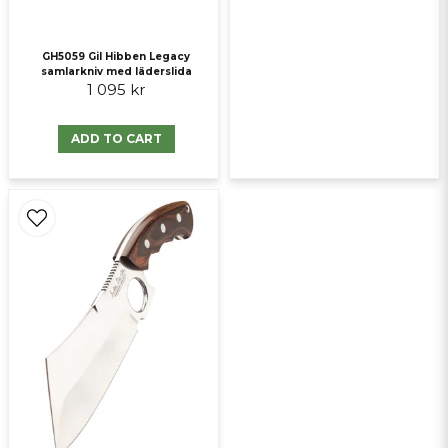
GH5059 Gil Hibben Legacy
samlarkniv med läderslida
1 095 kr
ADD TO CART