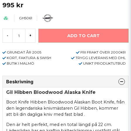
995 kr
GH5061
ADD TO CART
-
+
GRUNDAT ÅR 2005
FRI FRAKT ÖVER 2000KR
KORT, FAKTURA & SWISH
TRYGG LEVERANS MED DHL
BUTIK I MALMÖ
UNIKT PRODUKTUTBUD
Beskrivning
Gil Hibben Bloodwood Alaska Knife
Boot Knife Hibben Bloodwood Alaskan Boot Knife, från
den legendariska knivmästaren Gil Hibben, kommer
att bli din dagliga kniv med fast blad .
Den är helt perfekt, med en total längd på 22 cm.
Läderslidan har en kraftig bältesklämma i rostfritt stål