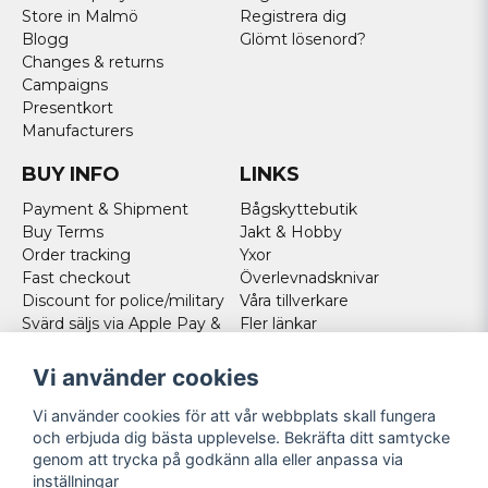
Store in Malmö
Registrera dig
Blogg
Glömt lösenord?
Changes & returns
Campaigns
Presentkort
Manufacturers
BUY INFO
LINKS
Payment & Shipment
Bågskyttebutik
Buy Terms
Jakt & Hobby
Order tracking
Yxor
Fast checkout
Överlevnadsknivar
Discount for police/military
Våra tillverkare
Svärd säljs via Apple Pay &
Fler länkar
Paypal - Köp här!
Norweigan customers
Vi använder cookies
Cookies
Vi använder cookies för att vår webbplats skall fungera
FOLLOW US
och erbjuda dig bästa upplevelse. Bekräfta ditt samtycke
genom att trycka på godkänn alla eller anpassa via
Facebook
inställningar