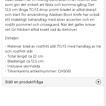
som gör det enkelt att fästa och komma igång. Det
12,5 cm långa 7Cr13 drop-point-bladet är alltid skarpt
och klart för användning. Alaskan Boot Knife har också
ett rödaktigt trähandtag med silver accenter och en
rostfri pommel och crossguard. När det gäller knivar
vet Gil Hibben alltid exakt vad du behöver.
Detaljer:
- Material: blad av rostfritt stål 7Cr13 med handtag av trä
och rostfritt stål
- Total längd: ca 22 cm
- Bladlängd: ca 12,5 cm
- Inklusive skinnslida
- Tillverkarens artikelnummer: GH5061
Ställ en produktfråga
question
Fråga oss något om denna produkten...