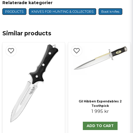
Relaterade kategorier
PRODUCTS
KNIVES FOR HUNTING & COLLECTORS
Boot knifes
name
Name
Similar products
email
E-mail
Ja, ni får publicera min fråga
Gil Hibben Expendables 2
Toothpick
1 995 kr
Send question
ADD TO CART