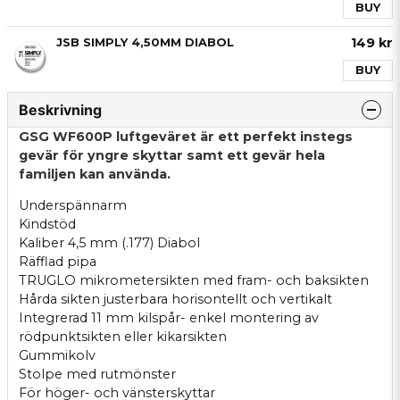
BUY
149 kr
JSB SIMPLY 4,50MM DIABOL
BUY
Beskrivning
GSG WF600P luftgeväret är ett perfekt instegs
gevär för yngre skyttar samt ett gevär hela
familjen kan använda.
Underspännarm
Kindstöd
Kaliber 4,5 mm (.177) Diabol
Räfflad pipa
TRUGLO mikrometersikten med fram- och baksikten
Hårda sikten justerbara horisontellt och vertikalt
Integrerad 11 mm kilspår- enkel montering av
rödpunktsikten eller kikarsikten
Gummikolv
Stolpe med rutmönster
För höger- och vänsterskyttar