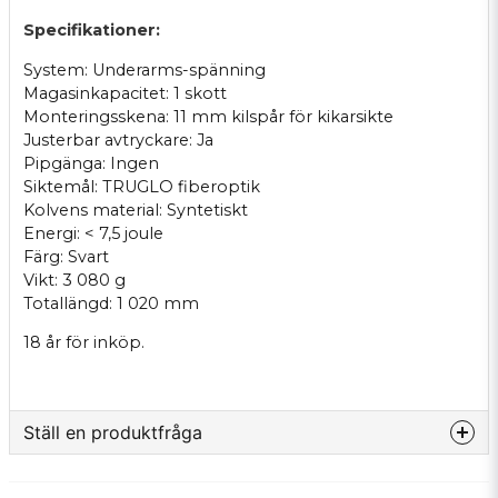
Specifikationer:
System: Underarms-spänning
Magasinkapacitet: 1 skott
Monteringsskena: 11 mm kilspår för kikarsikte
Justerbar avtryckare: Ja
Pipgänga: Ingen
Siktemål: TRUGLO fiberoptik
Kolvens material: Syntetiskt
Energi: < 7,5 joule
Färg: Svart
Vikt: 3 080 g
Totallängd: 1 020 mm
18 år för inköp.
Ställ en produktfråga
question
Fråga oss något om denna produkten...