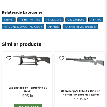
Relaterade kategorier
NEWS!
4,5 mm Air Rifle
PRODUCTS
Gas weapons
Air rifles
name
Name
AIRGUNS & SHOOTING GEAR
Air rifles
Air rifles for you shooters
email
E-mail
Similar products
Ja, ni får publicera min fråga
Vapenställ För Rengöring av
UX Synergy's Elite Air Rifle Kit
Gevär
4.5mm - 10 Shot Magazine!
495 kr
3 395 kr