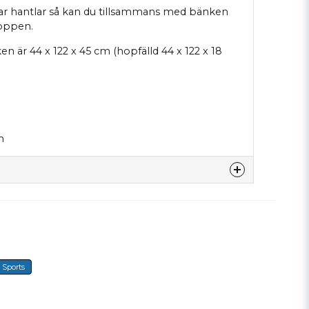
r hantlar så kan du tillsammans med bänken
roppen.
n är 44 x 122 x 45 cm (hopfälld 44 x 122 x 18
m
denna produkten...
Sports
email
E-mail