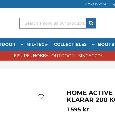
040 - 615 22 51
info
TDOOR
MIL-TEC®
COLLECTIBLES
BOOTS
LEISURE • HOBBY • OUTDOOR - SINCE 2005!
HOME ACTIVE 
KLARAR 200 K
1 595 kr