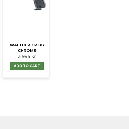
Ja, ni får publicer
WALTHER CP 88
CHROME
3 995 kr
ADD TO CART