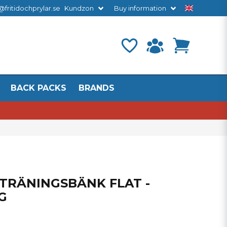
@fritidochprylar.se
Kundzon
Buy information
BACK PACKS
BRANDS
TRÄNINGSBÄNK FLAT -
G