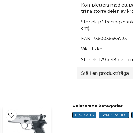
Komplettera med ett pa
träna större delen av k
Storlek på träningsbänke
cm).
EAN: 7350035664733
Vikt: 15 kg
Storlek: 129 x 48 x 20 c
Ställ en produktfråga
question
Fråga oss något om 
Relaterade kategorier
PRODUCTS
GYM BENCHES
name
Name