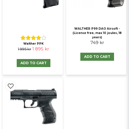
Send question
WALTHER P99 DAO Airsoft -
(License free, max 10 joules, 18
years)
749 kr
Walther PPK
1 895 kr
1 995 kr
ADD TO CART
ADD TO CART