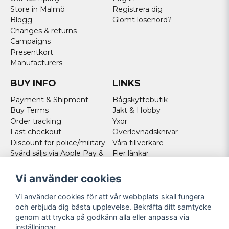
Store in Malmö
Registrera dig
Blogg
Glömt lösenord?
Changes & returns
Campaigns
Presentkort
Manufacturers
BUY INFO
LINKS
Payment & Shipment
Bågskyttebutik
Buy Terms
Jakt & Hobby
Order tracking
Yxor
Fast checkout
Överlevnadsknivar
Discount for police/military
Våra tillverkare
Svärd säljs via Apple Pay &
Fler länkar
Paypal - Köp här!
Norweigan customers
Vi använder cookies
Cookies
Vi använder cookies för att vår webbplats skall fungera
FOLLOW US
och erbjuda dig bästa upplevelse. Bekräfta ditt samtycke
genom att trycka på godkänn alla eller anpassa via
Facebook
inställningar