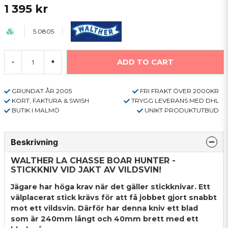
1 395 kr
5.0805
ADD TO CART
-
+
GRUNDAT ÅR 2005
FRI FRAKT ÖVER 2000KR
KORT, FAKTURA & SWISH
TRYGG LEVERANS MED DHL
BUTIK I MALMÖ
UNIKT PRODUKTUTBUD
Beskrivning
WALTHER LA CHASSE BOAR HUNTER -
STICKKNIV VID JAKT AV VILDSVIN!
Jägare har höga krav när det gäller stickknivar. Ett
välplacerat stick krävs för att få jobbet gjort snabbt
mot ett vildsvin. Därför har denna kniv ett blad
som är 240mm långt och 40mm brett med ett