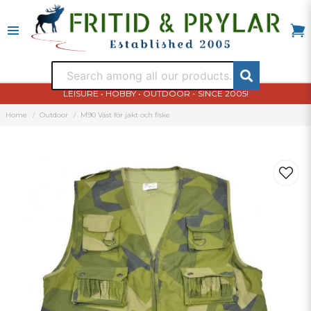
LEISURE • HOBBY • OUTDOOR - SINCE 2005!
Home
Outdoor
M90 Väst för jakt och fiske