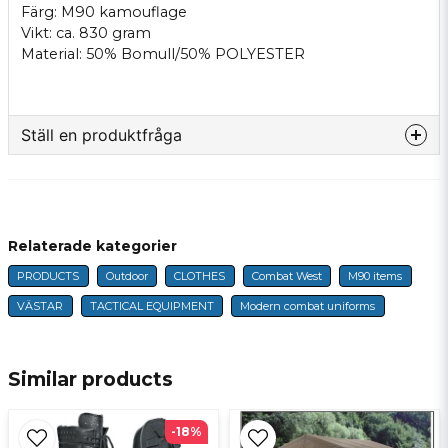
Färg: M90 kamouflage
Vikt: ca. 830 gram
Material
: 50% Bomull/50% POLYESTER
Ställ en produktfråga
question
Fråga oss något om denna produkten...
Relaterade kategorier
PRODUCTS
Outdoor
CLOTHES
Combat West
M90 items
name
Name
VÄSTAR
TACTICAL EQUIPMENT
Modern combat uniforms
email
E-mail
Similar products
-18%