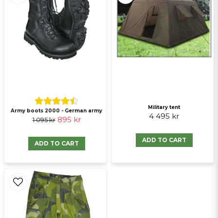
Ja, ni får publicera min fråga
Send question
Military tent
Army boots 2000 - German army
4 495 kr
895 kr
1 095 kr
ADD TO CART
ADD TO CART