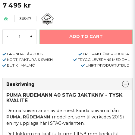
7 495 kr
365417
ADD TO CART
-
+
GRUNDAT ÅR 2005
FRI FRAKT ÖVER 2000KR
KORT, FAKTURA & SWISH
TRYGG LEVERANS MED DHL
BUTIK I MALMÖ
UNIKT PRODUKTUTBUD
Beskrivning
PUMA RUDEMANN 40 STAG JAKTKNIV - TYSK
KVALITÉ
Denna kniven är en av de mest kända knivarna från
PUMA, RÜDEMANN
-modellen, som tillverkades 2015 i
en ny upplaga här i STAG-varianten.
Det lökformiga, kraftfulla, upp till 5,8 mm tjocka full