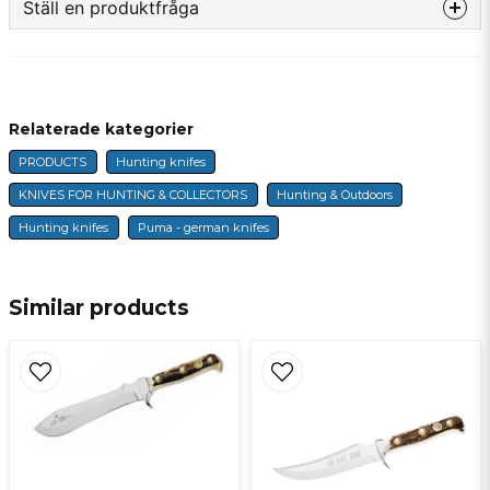
Ställ en produktfråga
question
Fråga oss något om denna produkten...
Relaterade kategorier
PRODUCTS
Hunting knifes
name
Name
KNIVES FOR HUNTING & COLLECTORS
Hunting & Outdoors
Hunting knifes
Puma - german knifes
email
E-mail
Similar products
Ja, ni får publicera min fråga