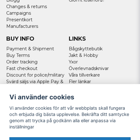
Blogg
Glömt lösenord?
Changes & returns
Campaigns
Presentkort
Manufacturers
BUY INFO
LINKS
Payment & Shipment
Bågskyttebutik
Buy Terms
Jakt & Hobby
Order tracking
Yxor
Fast checkout
Överlevnadsknivar
Discount for police/military
Våra tillverkare
Svärd säljs via Apple Pay &
Fler länkar
Paypal - Köp här!
Norweigan customers
Vi använder cookies
Cookies
Vi använder cookies för att vår webbplats skall fungera
FOLLOW US
och erbjuda dig bästa upplevelse. Bekräfta ditt samtycke
genom att trycka på godkänn alla eller anpassa via
Facebook
inställningar
Instagram
Youtube