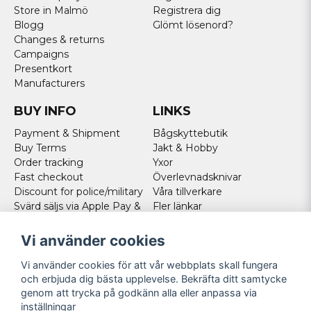
Store in Malmö
Registrera dig
Blogg
Glömt lösenord?
Changes & returns
Campaigns
Presentkort
Manufacturers
BUY INFO
LINKS
Payment & Shipment
Bågskyttebutik
Buy Terms
Jakt & Hobby
Order tracking
Yxor
Fast checkout
Överlevnadsknivar
Discount for police/military
Våra tillverkare
Svärd säljs via Apple Pay &
Fler länkar
Paypal - Köp här!
Norweigan customers
Vi använder cookies
Cookies
Vi använder cookies för att vår webbplats skall fungera
FOLLOW US
och erbjuda dig bästa upplevelse. Bekräfta ditt samtycke
genom att trycka på godkänn alla eller anpassa via
Facebook
inställningar