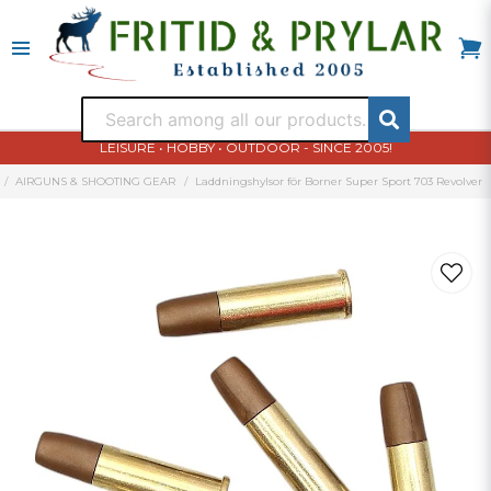
LEISURE • HOBBY • OUTDOOR - SINCE 2005!
AIRGUNS & SHOOTING GEAR
Laddningshylsor för Borner Super Sport 703 Revolver