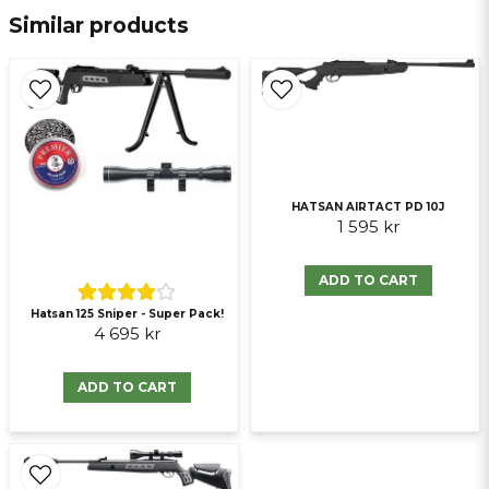
email
E-mail
Similar products
Ja, ni får publicera min fråga
HATSAN AIRTACT PD 10J
1 595 kr
ADD TO CART
Hatsan 125 Sniper - Super Pack!
Send question
4 695 kr
ADD TO CART