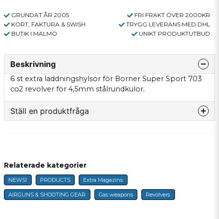
GRUNDAT ÅR 2005
FRI FRAKT ÖVER 2000KR
KORT, FAKTURA & SWISH
TRYGG LEVERANS MED DHL
BUTIK I MALMÖ
UNIKT PRODUKTUTBUD
Beskrivning
6 st extra laddningshylsor för Borner Super Sport 703
co2 revolver för 4,5mm stålrundkulor.
Ställ en produktfråga
question
Fråga oss något om denna produkten...
Relaterade kategorier
NEWS!
PRODUCTS
Extra Magazins
name
Name
AIRGUNS & SHOOTING GEAR
Gas weapons
Revolvers