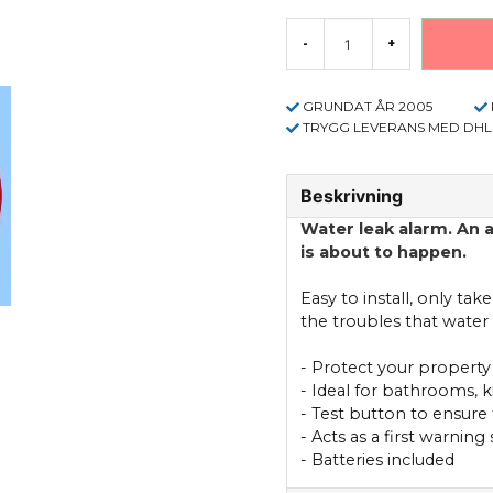
-
+
GRUNDAT ÅR 2005
TRYGG LEVERANS MED DHL
Beskrivning
Water
leak
alarm.
An 
is about to
happen.
Easy to install
,
only take
the
troubles that
water
- Protect your
property
-
Ideal for
bathrooms, k
-
Test button
to ensure
- Acts as
a first
warning 
- Batteries
included