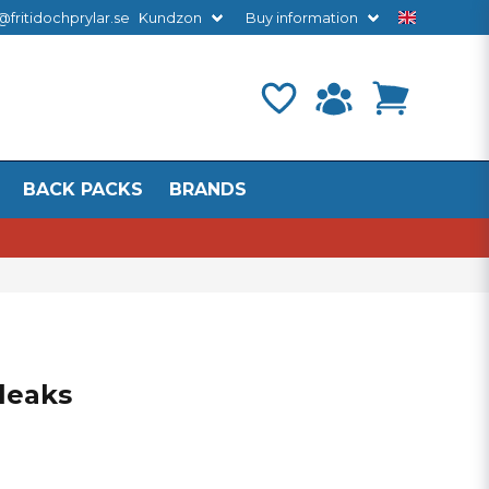
@fritidochprylar.se
Kundzon
Buy information
BACK PACKS
BRANDS
leaks