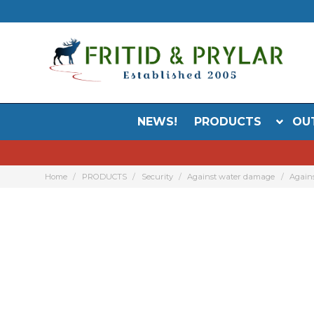
NEWS!
PRODUCTS
OU
Home
PRODUCTS
Security
Against water damage
Agains