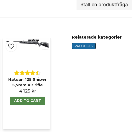
Ställ en produktfråga
question
Fråga oss något om 
Relaterade kategorier
PRODUCTS
name
Name
Ja, ni får publicer
Hatsan 125 Sniper
5,5mm air rifle
4 125 kr
ADD TO CART