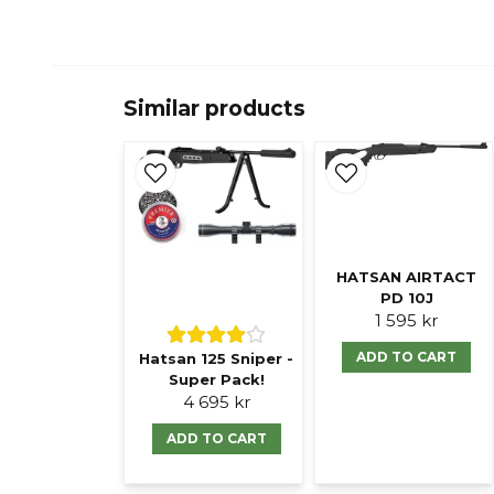
Similar products
HATSAN AIRTACT
PD 10J
1 595 kr
ADD TO CART
Hatsan 125 Sniper -
Super Pack!
4 695 kr
ADD TO CART