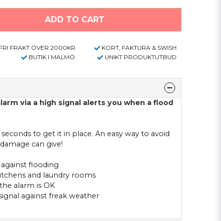
ADD TO CART
FRI FRAKT ÖVER 2000KR
KORT, FAKTURA & SWISH
BUTIK I MALMÖ
UNIKT PRODUKTUTBUD
alarm
via a
high signal
alerts you when
a flood
seconds
to get it
in place.
An easy way to
avoid
 damage
can give
!
 against
flooding
itchens
and laundry rooms
the alarm
is OK
signal
against
freak weather