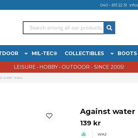
040 - 615 22 51
info
TDOOR
MIL-TEC®
COLLECTIBLES
BOOTS
LEISURE • HOBBY • OUTDOOR - SINCE 2005!
t water leaks
Against water 
139 kr
WA2