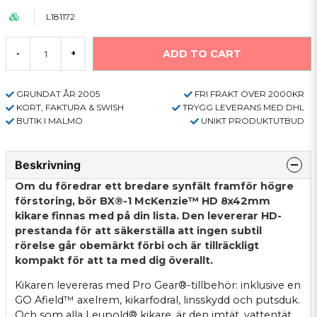
L181172
ADD TO CART
-
+
GRUNDAT ÅR 2005
FRI FRAKT ÖVER 2000KR
KORT, FAKTURA & SWISH
TRYGG LEVERANS MED DHL
BUTIK I MALMÖ
UNIKT PRODUKTUTBUD
Beskrivning
Om du föredrar ett bredare synfält framför högre
förstoring, bör BX®-1 McKenzie™ HD 8x42mm
kikare finnas med på din lista. Den levererar HD-
prestanda för att säkerställa att ingen subtil
rörelse går obemärkt förbi och är tillräckligt
kompakt för att ta med dig överallt.
Kikaren levereras med Pro Gear®-tillbehör: inklusive en
GO Afield™ axelrem, kikarfodral, linsskydd och putsduk.
Och som alla Leupold® kikare, är den imtät, vattentät