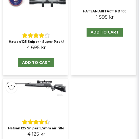
HATSAN AIRTACT PD 10J
1 595 kr
ADD TO CART
Hatsan 125 Sniper - Super Pack!
Send question
4 695 kr
ADD TO CART
Hatsan 125 Sniper 5,5mm air rifle
4 125 kr