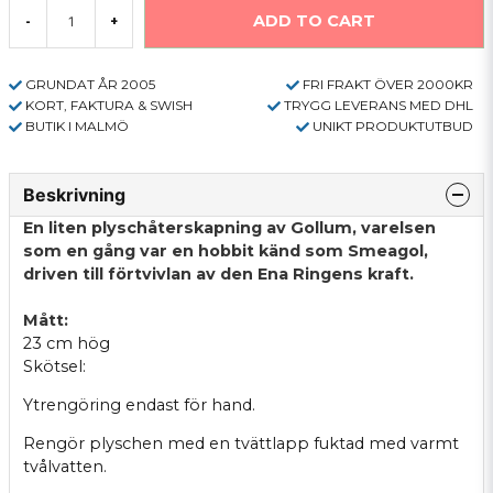
ADD TO CART
-
+
GRUNDAT ÅR 2005
FRI FRAKT ÖVER 2000KR
KORT, FAKTURA & SWISH
TRYGG LEVERANS MED DHL
BUTIK I MALMÖ
UNIKT PRODUKTUTBUD
Beskrivning
En liten plyschåterskapning av Gollum, varelsen
som en gång var en hobbit känd som Smeagol,
driven till förtvivlan av den Ena Ringens kraft.
Mått:
23 cm hög
Skötsel:
Ytrengöring endast för hand.
Rengör plyschen med en tvättlapp fuktad med varmt
tvålvatten.