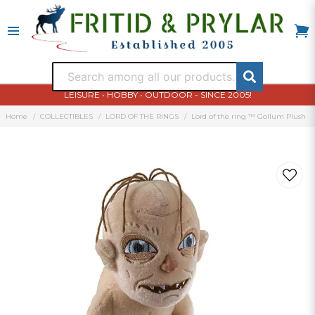
LEISURE • HOBBY • OUTDOOR - SINCE 2005!
Home
COLLECTIBLES
LORD OF THE RINGS
Lord of the ring ™ Gollum Plush