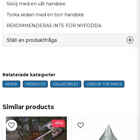
Skölj med en våt handske.
Torka sedan med en torr handske.
REKOMMENDERAS INTE FÖR NYFÖDDA
Ställ en produktfråga
question
Fråga oss något om denna produkten...
Relaterade kategorier
NEWS!
PRODUCTS
COLLECTIBLES
LORD OF THE RINGS
name
Name
Similar products
email
E-mail
-17%