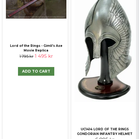
Ja, ni får publicera min fråga
Lord of the Rings - Gimli's Axe
Movie Replica
1 495 kr
1 795 kr
Send question
ADD TO CART
UC1414 LORD OF THE RINGS
GONDORIAN INFANTRY HELMET