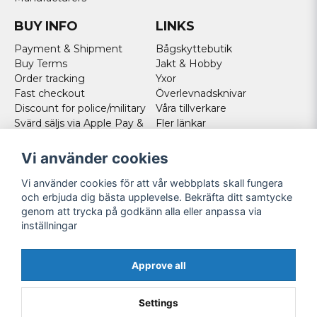
BUY INFO
LINKS
Payment & Shipment
Bågskyttebutik
Buy Terms
Jakt & Hobby
Order tracking
Yxor
Fast checkout
Överlevnadsknivar
Discount for police/military
Våra tillverkare
Svärd säljs via Apple Pay &
Fler länkar
Paypal - Köp här!
Norweigan customers
Vi använder cookies
Cookies
Vi använder cookies för att vår webbplats skall fungera
FOLLOW US
och erbjuda dig bästa upplevelse. Bekräfta ditt samtycke
genom att trycka på godkänn alla eller anpassa via
Facebook
inställningar
Instagram
Youtube
Approve all
Twitter
Settings