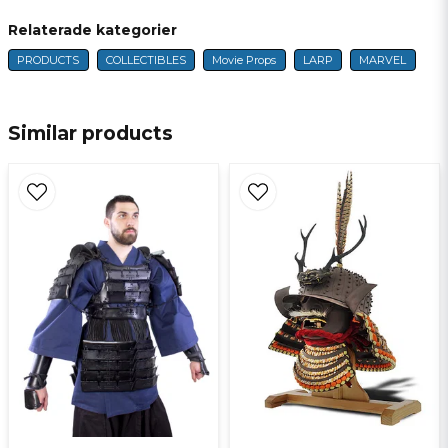
Relaterade kategorier
PRODUCTS
COLLECTIBLES
Movie Props
LARP
MARVEL
name
Name
Similar products
email
E-mail
Ja, ni får publicera min fråga
Send question