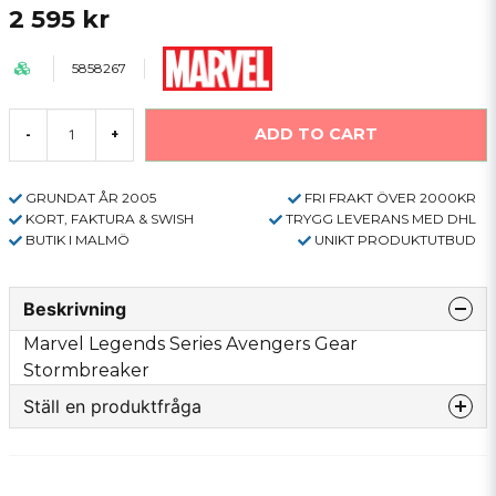
2 595 kr
5858267
ADD TO CART
-
+
GRUNDAT ÅR 2005
FRI FRAKT ÖVER 2000KR
KORT, FAKTURA & SWISH
TRYGG LEVERANS MED DHL
BUTIK I MALMÖ
UNIKT PRODUKTUTBUD
Beskrivning
Marvel Legends Series Avengers Gear
Stormbreaker
Ställ en produktfråga
question
Fråga oss något om denna produkten...