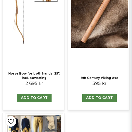
Send question
Horse Bow for both hands, 25",
incl. bowstring
9th Century Viking Axe
2 695 kr
395 kr
ADD TO CART
ADD TO CART