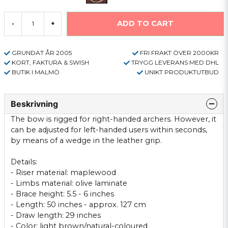
ADD TO CART
-
+
GRUNDAT ÅR 2005
FRI FRAKT ÖVER 2000KR
KORT, FAKTURA & SWISH
TRYGG LEVERANS MED DHL
BUTIK I MALMÖ
UNIKT PRODUKTUTBUD
Beskrivning
The bow is rigged for right-handed archers. However, it
can be adjusted for left-handed users within seconds,
by means of a wedge in the leather grip.
Details:
- Riser material: maplewood
- Limbs material: olive laminate
- Brace height: 5.5 - 6 inches
- Length: 50 inches - approx. 127 cm
- Draw length: 29 inches
- Color: light brown/natural-coloured