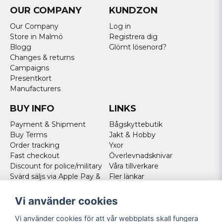
OUR COMPANY
KUNDZON
Our Company
Log in
Store in Malmö
Registrera dig
Blogg
Glömt lösenord?
Changes & returns
Campaigns
Presentkort
Manufacturers
BUY INFO
LINKS
Payment & Shipment
Bågskyttebutik
Buy Terms
Jakt & Hobby
Order tracking
Yxor
Fast checkout
Överlevnadsknivar
Discount for police/military
Våra tillverkare
Svärd säljs via Apple Pay &
Fler länkar
Paypal - Köp här!
Norweigan customers
Vi använder cookies
Cookies
Vi använder cookies för att vår webbplats skall fungera