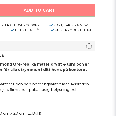
ADD TO CART
FRI FRAKT ÖVER 2000KR
KORT, FAKTURA & SWISH
BUTIK I MALMÖ
UNIKT PRODUKTUTBUD
ub!
mond Ore-replika mäter drygt 4 tum och är
n för alla utrymmen i ditt hem, på kontoret
batterier och den beröringsaktiverade lysdioden
 mjuk, flimrande puls, stadig belysning och
0 cm x 20 cm (LxBxH)