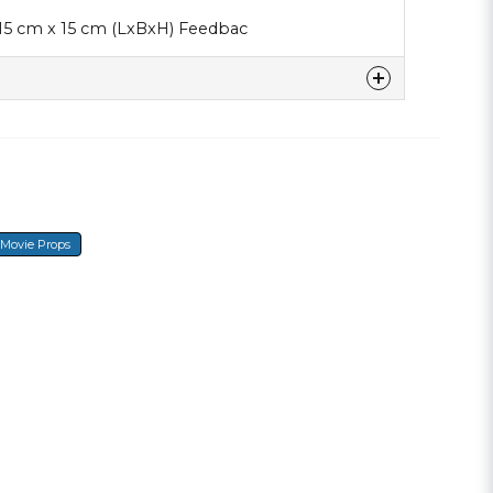
 15 cm x 15 cm (LxBxH) Feedbac
denna produkten...
email
Movie Props
E-mail
a min fråga