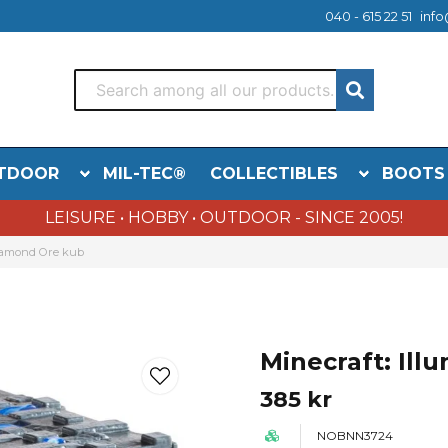
040 - 615 22 51
info
TDOOR
MIL-TEC®
COLLECTIBLES
BOOTS
LEISURE • HOBBY • OUTDOOR - SINCE 2005!
Diamond Ore kub
Minecraft: Il
385 kr
NOBNN3724