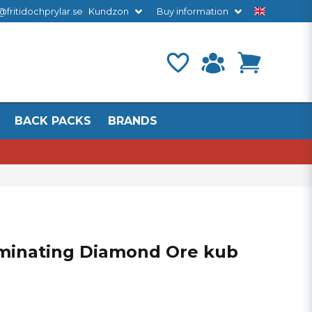
@fritidochprylar.se
Kundzon
Buy information
BACK PACKS
BRANDS
luminating Diamond Ore kub