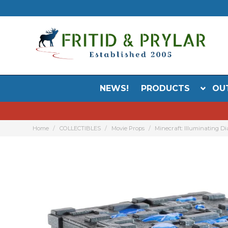
NEWS!
PRODUCTS
OU
Home
COLLECTIBLES
Movie Props
Minecraft: Illuminating 