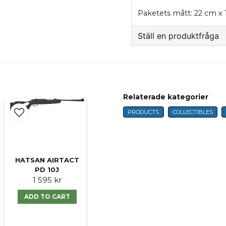
Paketets mått: 22 cm x
Ställ en produktfråga
question
Fråga oss något om 
Relaterade kategorier
name
PRODUCTS
COLLECTIBLES
Name
HATSAN AIRTACT
Ja, ni får publicer
PD 10J
1 595 kr
ADD TO CART