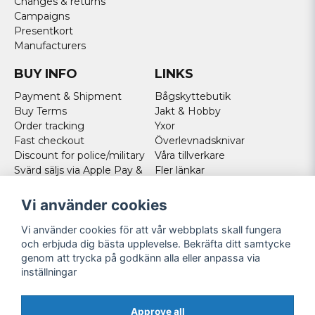
Changes & returns
Campaigns
Presentkort
Manufacturers
BUY INFO
LINKS
Payment & Shipment
Bågskyttebutik
Buy Terms
Jakt & Hobby
Order tracking
Yxor
Fast checkout
Överlevnadsknivar
Discount for police/military
Våra tillverkare
Svärd säljs via Apple Pay &
Fler länkar
Paypal - Köp här!
Norweigan customers
Vi använder cookies
Cookies
Vi använder cookies för att vår webbplats skall fungera
FOLLOW US
och erbjuda dig bästa upplevelse. Bekräfta ditt samtycke
genom att trycka på godkänn alla eller anpassa via
Facebook
inställningar
Instagram
Youtube
Approve all