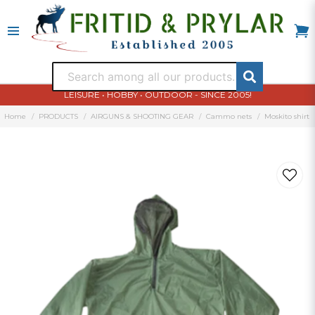
LEISURE • HOBBY • OUTDOOR - SINCE 2005!
Home
PRODUCTS
AIRGUNS & SHOOTING GEAR
Cammo nets
Moskito shirt