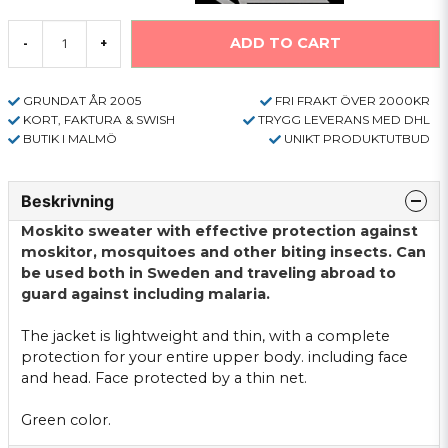
ADD TO CART
-
+
GRUNDAT ÅR 2005
FRI FRAKT ÖVER 2000KR
KORT, FAKTURA & SWISH
TRYGG LEVERANS MED DHL
BUTIK I MALMÖ
UNIKT PRODUKTUTBUD
Beskrivning
Moskito
sweater
with
effective protection against
moskitor
,
mosquitoes and
other biting
insects.
Can
be used both
in
Sweden
and
traveling abroad
to
guard against
including
malaria.
The jacket
is lightweight and
thin
, with a complete
protection
for
your entire upper body
.
including
face
and head.
Face
protected by a
thin net
.
Green color
.