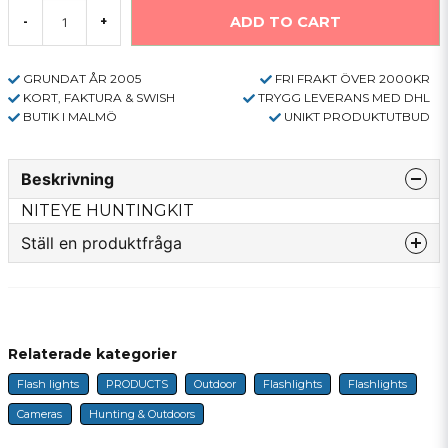
ADD TO CART
-
+
GRUNDAT ÅR 2005
FRI FRAKT ÖVER 2000KR
KORT, FAKTURA & SWISH
TRYGG LEVERANS MED DHL
BUTIK I MALMÖ
UNIKT PRODUKTUTBUD
Beskrivning
NITEYE HUNTINGKIT
Ställ en produktfråga
question
Fråga oss något om denna produkten...
Relaterade kategorier
Flash lights
PRODUCTS
Outdoor
Flashlights
Flashlights
name
Name
Cameras
Hunting & Outdoors