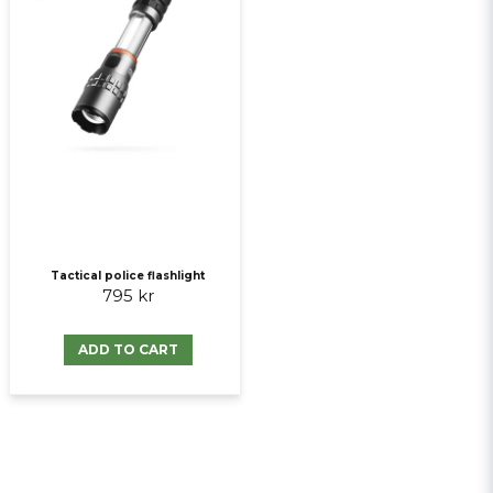
Tactical police flashlight
795 kr
ADD TO CART