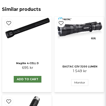
email
E-mail
Similar products
Ja, ni får publicera min fråga
Maglite 4-CELL D
EAGTAC G3V 3200 LUMEN
695 kr
1 549 kr
Send question
ADD TO CART
Monitor