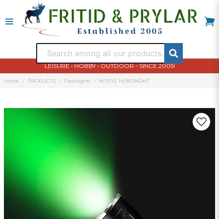
LEISURE • HOBBY • OUTDOOR - SINCE 2005!
Home
PRODUCTS
Flashlights
NITEYE HUNTINGKIT