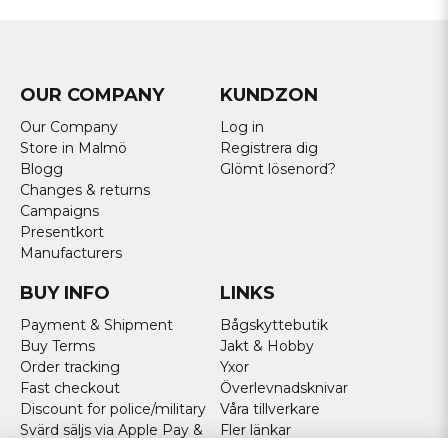
OUR COMPANY
KUNDZON
Our Company
Log in
Store in Malmö
Registrera dig
Blogg
Glömt lösenord?
Changes & returns
Campaigns
Presentkort
Manufacturers
BUY INFO
LINKS
Payment & Shipment
Bågskyttebutik
Buy Terms
Jakt & Hobby
Order tracking
Yxor
Fast checkout
Överlevnadsknivar
Discount for police/military
Våra tillverkare
Svärd säljs via Apple Pay &
Fler länkar