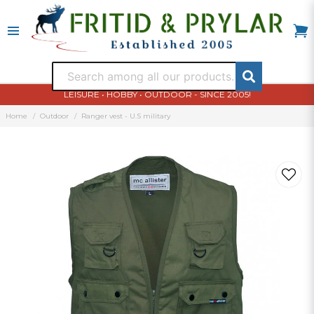
LEISURE • HOBBY • OUTDOOR - SINCE 2005!
Home
Outdoor
Ranger vest - U.S military