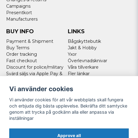
Campaigns
Presentkort
Manufacturers
BUY INFO
LINKS
Payment & Shipment
Bågskyttebutik
Buy Terms
Jakt & Hobby
Order tracking
Yxor
Fast checkout
Överlevnadsknivar
Discount for police/military
Våra tillverkare
Svärd säljs via Apple Pay &
Fler länkar
Paypal - Köp här!
Norweigan customers
Vi använder cookies
Cookies
Vi använder cookies för att vår webbplats skall fungera
FOLLOW US
och erbjuda dig bästa upplevelse. Bekräfta ditt samtycke
genom att trycka på godkänn alla eller anpassa via
Facebook
inställningar
Instagram
Youtube
Approve all
Twitter