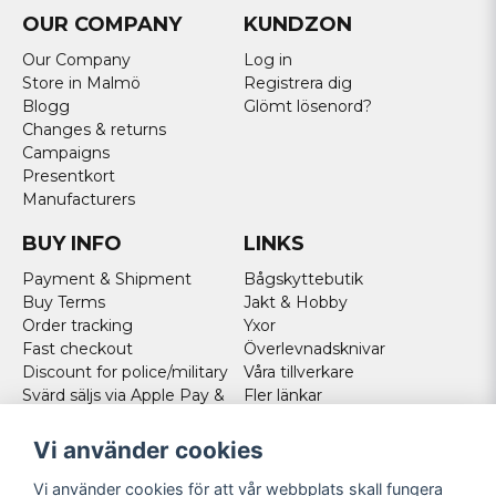
OUR COMPANY
KUNDZON
Our Company
Log in
Store in Malmö
Registrera dig
Blogg
Glömt lösenord?
Changes & returns
Campaigns
Presentkort
Manufacturers
BUY INFO
LINKS
Payment & Shipment
Bågskyttebutik
Buy Terms
Jakt & Hobby
Order tracking
Yxor
Fast checkout
Överlevnadsknivar
Discount for police/military
Våra tillverkare
Svärd säljs via Apple Pay &
Fler länkar
Paypal - Köp här!
Norweigan customers
Vi använder cookies
Cookies
Vi använder cookies för att vår webbplats skall fungera