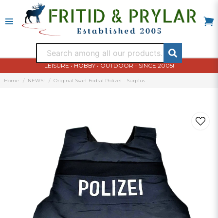
LEISURE • HOBBY • OUTDOOR - SINCE 2005!
Home
NEWS!
Original Svart Fodral Polizei - Surplus