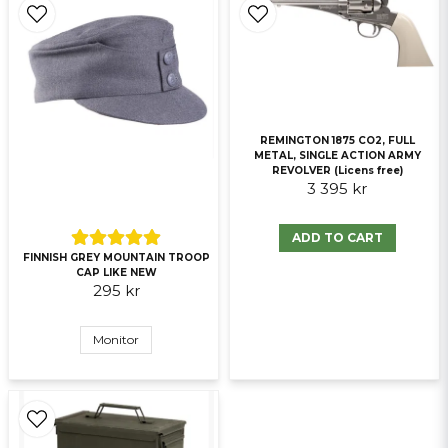
menas L/XL på plattor? Passa SAPI?
Ja, ni får publicera min fråga
Butiken svarade
Hej!
Den har one size, ställs in med kardborreband.
Mvh
Marcus, kundtjänst.
REMINGTON 1875 CO2, FULL
METAL, SINGLE ACTION ARMY
REVOLVER (Licens free)
3 395 kr
Send question
ADD TO CART
FINNISH GREY MOUNTAIN TROOP
CAP LIKE NEW
295 kr
Monitor