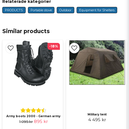
Relaterade kategorier
PRODUCTS
Portable stove
Outdoor
Equipment for Shelters
name
Name
Similar products
email
E-mail
-18%
Ja, ni får publicera min fråga
Military tent
Army boots 2000 - German army
Send question
4 495 kr
895 kr
1 095 kr