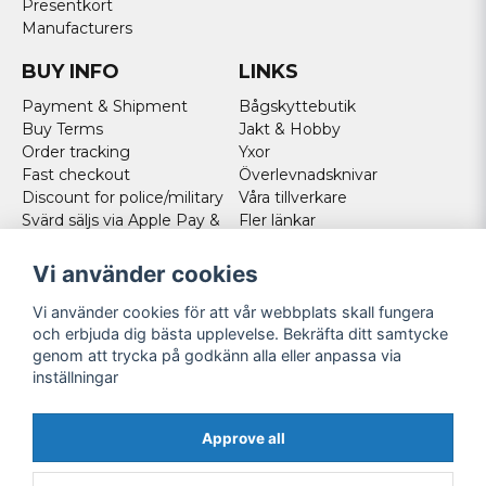
Presentkort
Manufacturers
BUY INFO
LINKS
Payment & Shipment
Bågskyttebutik
Buy Terms
Jakt & Hobby
Order tracking
Yxor
Fast checkout
Överlevnadsknivar
Discount for police/military
Våra tillverkare
Svärd säljs via Apple Pay &
Fler länkar
Paypal - Köp här!
Norweigan customers
Vi använder cookies
Cookies
Vi använder cookies för att vår webbplats skall fungera
FOLLOW US
och erbjuda dig bästa upplevelse. Bekräfta ditt samtycke
genom att trycka på godkänn alla eller anpassa via
Facebook
inställningar
Instagram
Youtube
Approve all
Twitter