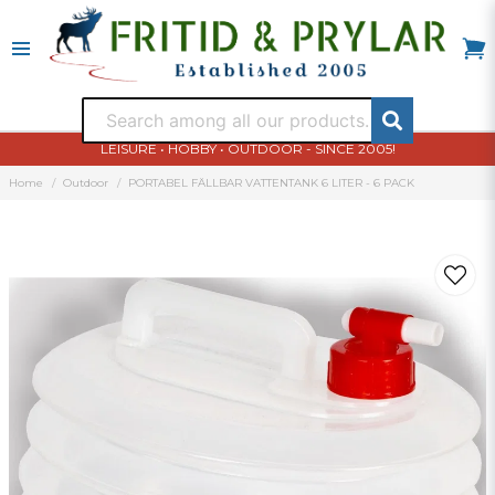
LEISURE • HOBBY • OUTDOOR - SINCE 2005!
Home
Outdoor
PORTABEL FÄLLBAR VATTENTANK 6 LITER - 6 PACK