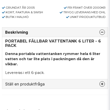
GRUNDAT ÅR 2005
FRI FRAKT ÖVER 2000KR
KORT, FAKTURA & SWISH
TRYGG LEVERANS MED DHL
BUTIK I MALMÖ
UNIKT PRODUKTUTBUD
Beskrivning
PORTABEL FÄLLBAR VATTENTANK 6 LITER - 6
PACK
Denna portabla vattentanken rymmer hela 6 liter
vatten och tar lite plats i packningen då den är
vikbar.
Levereras i ett 6-pack.
Ställ en produktfråga
question
Fråga oss något om denna produkten...