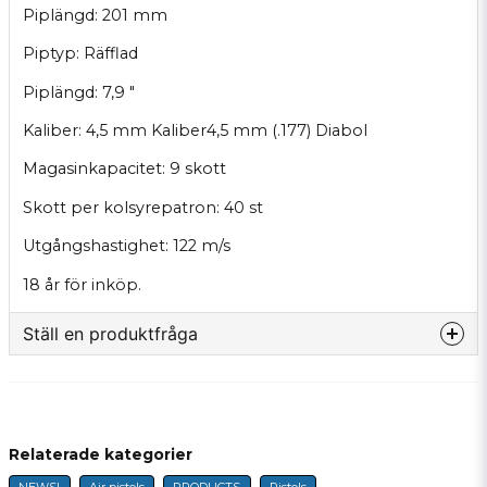
Piplängd: 201 mm
Piptyp: Räfflad
Piplängd: 7,9 "
Kaliber: 4,5 mm Kaliber4,5 mm (.177) Diabol
Magasinkapacitet: 9 skott
Skott per kolsyrepatron: 40 st
Utgångshastighet: 122 m/s
18 år för inköp.
Ställ en produktfråga
question
Fråga oss något om denna produkten...
Relaterade kategorier
NEWS!
Air pistols
PRODUCTS
Pistols