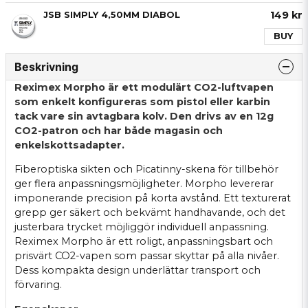
149 kr
JSB SIMPLY 4,50MM DIABOL
BUY
Beskrivning
Reximex Morpho är ett modulärt CO2-luftvapen
som enkelt konfigureras som pistol eller karbin
tack vare sin avtagbara kolv. Den drivs av en 12g
CO2-patron och har både magasin och
enkelskottsadapter.
Fiberoptiska sikten och Picatinny-skena för tillbehör
ger flera anpassningsmöjligheter. Morpho levererar
imponerande precision på korta avstånd. Ett texturerat
grepp ger säkert och bekvämt handhavande, och det
justerbara trycket möjliggör individuell anpassning.
Reximex Morpho är ett roligt, anpassningsbart och
prisvärt CO2-vapen som passar skyttar på alla nivåer.
Dess kompakta design underlättar transport och
förvaring.