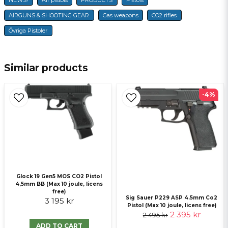
name
Name
AIRGUNS & SHOOTING GEAR
Gas weapons
CO2 rifles
Övriga Pistoler
email
E-mail
Similar products
-4%
Ja, ni får publicera min fråga
Glock 19 Gen5 MOS CO2 Pistol
4,5mm BB (Max 10 joule, licens
Send question
free)
Sig Sauer P229 ASP 4.5mm Co2
3 195 kr
Pistol (Max 10 joule, licens free)
2 395 kr
2 495 kr
ADD TO CART