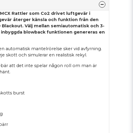
CX Rattler som Co2 drivet luftgevär i
gevär återger känsla och funktion från den
0 Blackout. Välj mellan semiautomatisk och 3-
n inbyggda blowback funktionen genereras en
n automatisk mantelrörelse sker vid avfyrning.
e skott och simulerar en realistisk rekyl.
ebär att det inte spelar någon roll om man är
hänt.
kotts burst
ag
pärr