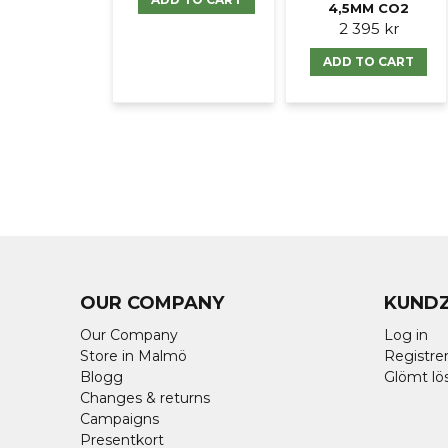
4,5MM CO2
2 395 kr
ADD TO CART
OUR COMPANY
KUND
Our Company
Log in
Store in Malmö
Registrer
Blogg
Glömt lö
Changes & returns
Campaigns
Presentkort