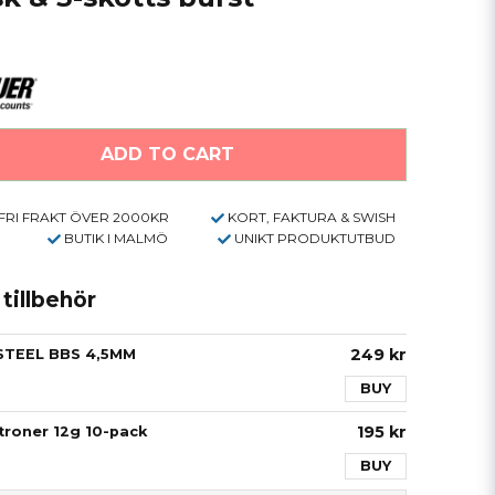
ADD TO CART
FRI FRAKT ÖVER 2000KR
KORT, FAKTURA & SWISH
BUTIK I MALMÖ
UNIKT PRODUKTUTBUD
illbehör
249 kr
STEEL BBS 4,5MM
BUY
195 kr
roner 12g 10-pack
BUY