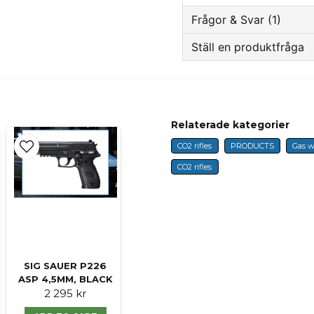
Frågor & Svar (1)
Ställ en produktfråga
Niklas frågade
2 years 
question
Hej! Behövs licens på
Fråga oss något om 
Butiken svarade
Hej!
Relaterade kategorier
CO2 rifles
PRODUCTS
Gas 
Nej, bara 18 års gräns.
name
Name
CO2 rifles
Mvh, Martin
Ja, ni får publicer
SIG SAUER P226
ASP 4,5MM, BLACK
2 295 kr