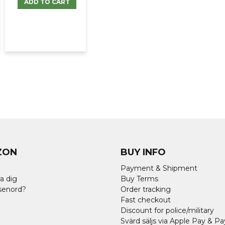
ADD TO CART
ZON
BUY INFO
Payment & Shipment
a dig
Buy Terms
senord?
Order tracking
Fast checkout
Discount for police/military
Svärd säljs via Apple Pay & Pa