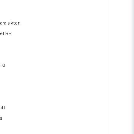
ara sikten
eel BB
ist
ott
s