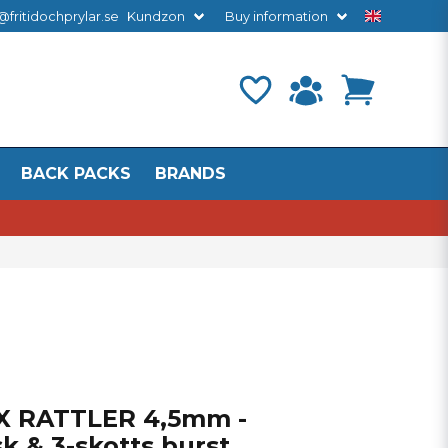
@fritidochprylar.se
Kundzon
Buy information
BACK PACKS
BRANDS
X RATTLER 4,5mm -
k & 3-skotts burst