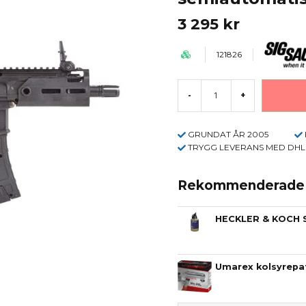
3 295 kr
121826
-
+
GRUNDAT ÅR 2005
TRYGG LEVERANS MED DHL
Rekommenderade t
HECKLER & KOCH 
Umarex kolsyrepat