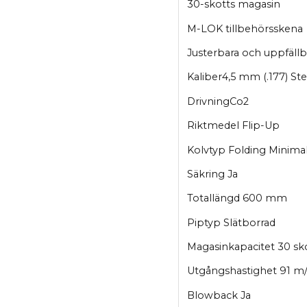
30-skotts magasin
M-LOK tillbehörsskena
Justerbara och uppfällb
Kaliber4,5 mm (.177) St
DrivningCo2
Riktmedel Flip-Up
Kolvtyp Folding Minimal
Säkring Ja
Totallängd 600 mm
Piptyp Slätborrad
Magasinkapacitet 30 sk
Utgångshastighet 91 m/
Blowback Ja