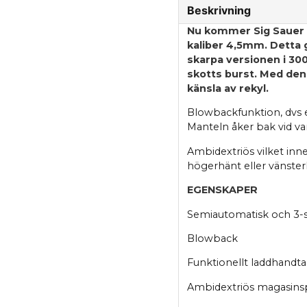
Beskrivning
Nu kommer Sig Sauer M
kaliber 4,5mm. Detta 
skarpa versionen i 30
skotts burst. Med de
känsla av rekyl.
Blowbackfunktion, dvs e
Manteln åker bak vid varj
Ambidextriös vilket inn
högerhänt eller vänster
EGENSKAPER
Semiautomatisk och 3-s
Blowback
Funktionellt laddhandt
Ambidextriös magasins