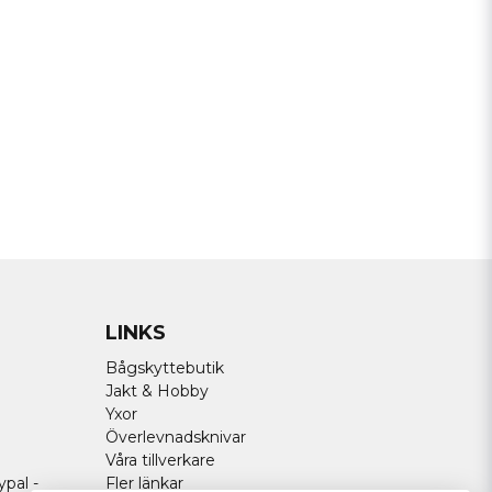
Send question
LINKS
Bågskyttebutik
Jakt & Hobby
Yxor
Överlevnadsknivar
Våra tillverkare
ypal -
Fler länkar