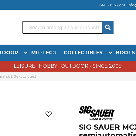
040 - 615 22 51
info
TDOOR
MIL-TEC®
COLLECTIBLES
BOOTS
LEISURE • HOBBY • OUTDOOR - SINCE 2005!
isk & 3-skotts burst
SIG SAUER MC
semiautomatis