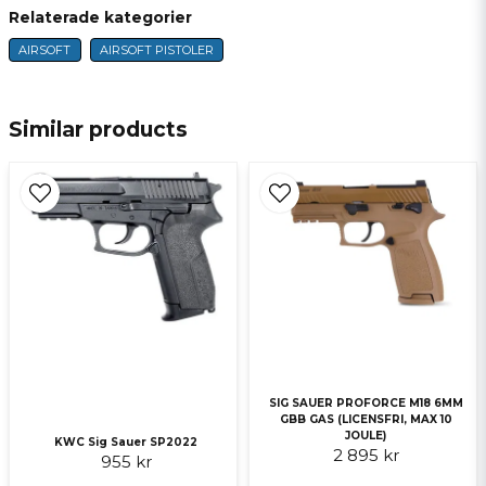
Relaterade kategorier
AIRSOFT
AIRSOFT PISTOLER
name
Name
Similar products
email
E-mail
Ja, ni får publicera min fråga
SIG SAUER PROFORCE M18 6MM
GBB GAS (LICENSFRI, MAX 10
JOULE)
KWC Sig Sauer SP2022
2 895 kr
Send question
955 kr