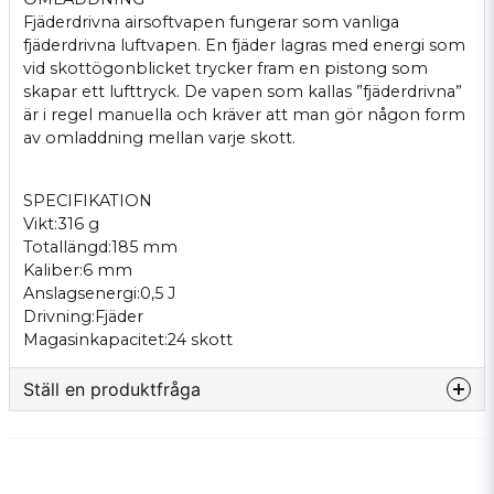
Fjäderdrivna airsoftvapen fungerar som vanliga
fjäderdrivna luftvapen. En fjäder lagras med energi som
vid skottögonblicket trycker fram en pistong som
skapar ett lufttryck. De vapen som kallas ”fjäderdrivna”
är i regel manuella och kräver att man gör någon form
av omladdning mellan varje skott.
SPECIFIKATION
Vikt:316 g
Totallängd:185 mm
Kaliber:6 mm
Anslagsenergi:0,5 J
Drivning:Fjäder
Magasinkapacitet:24 skott
Ställ en produktfråga
question
Fråga oss något om denna produkten...