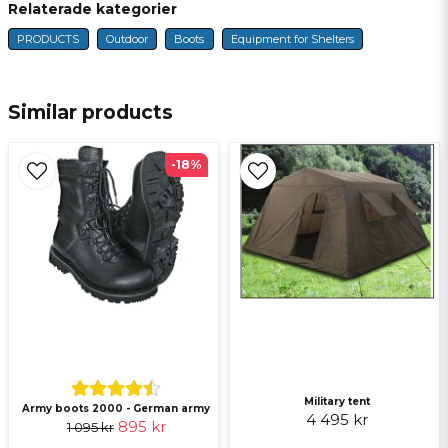
Relaterade kategorier
PRODUCTS
Outdoor
Boots
Equipment for Shelters
name
Name
Similar products
email
E-mail
-18%
Ja, ni får publicera min fråga
Military tent
Army boots 2000 - German army
Send question
4 495 kr
895 kr
1 095 kr