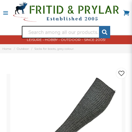
LEISURE • HOBBY • OUTDOOR - SINCE 2005!
Home
Outdoor
Socks for boots, grey colour.