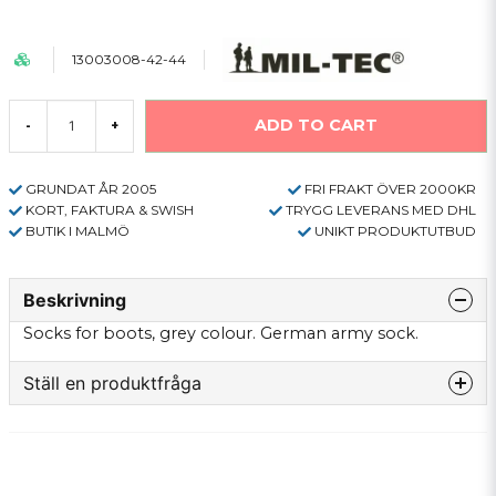
13003008-42-44
ADD TO CART
-
+
GRUNDAT ÅR 2005
FRI FRAKT ÖVER 2000KR
KORT, FAKTURA & SWISH
TRYGG LEVERANS MED DHL
BUTIK I MALMÖ
UNIKT PRODUKTUTBUD
Beskrivning
Socks for boots, grey colour. German army sock.
Ställ en produktfråga
question
Fråga oss något om denna produkten...