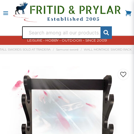
LEISURE • HOBBY • OUTDOOR - SINCE 2005!
TALL SWORDS SOLD AT TRADERA
Samurai sword
WALL MONTAGE SWORD RACK