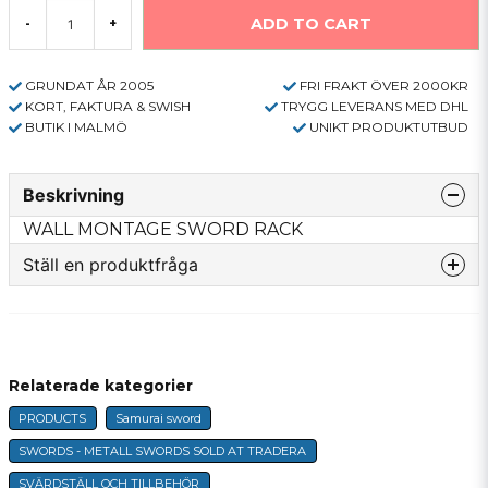
ADD TO CART
-
+
GRUNDAT ÅR 2005
FRI FRAKT ÖVER 2000KR
KORT, FAKTURA & SWISH
TRYGG LEVERANS MED DHL
BUTIK I MALMÖ
UNIKT PRODUKTUTBUD
Beskrivning
WALL MONTAGE SWORD RACK
Ställ en produktfråga
question
Fråga oss något om denna produkten...
Relaterade kategorier
PRODUCTS
Samurai sword
name
Name
SWORDS - METALL SWORDS SOLD AT TRADERA
SVÄRDSTÄLL OCH TILLBEHÖR