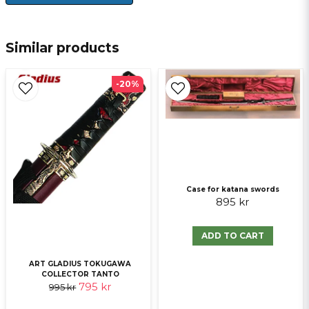
email
E-mail
Similar products
-20%
Ja, ni får publicera min fråga
Case for katana swords
895 kr
Send question
ADD TO CART
ART GLADIUS TOKUGAWA
COLLECTOR TANTO
795 kr
995 kr