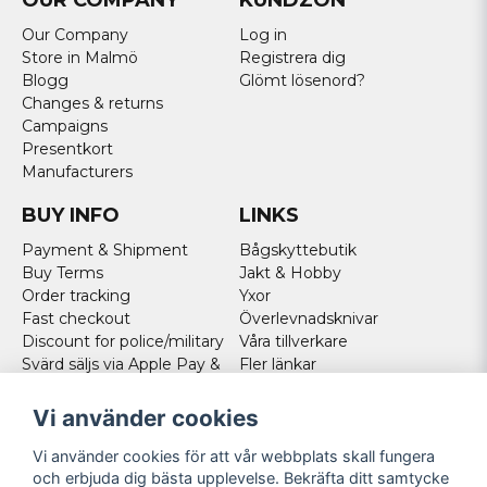
OUR COMPANY
KUNDZON
Our Company
Log in
Store in Malmö
Registrera dig
Blogg
Glömt lösenord?
Changes & returns
Campaigns
Presentkort
Manufacturers
BUY INFO
LINKS
Payment & Shipment
Bågskyttebutik
Buy Terms
Jakt & Hobby
Order tracking
Yxor
Fast checkout
Överlevnadsknivar
Discount for police/military
Våra tillverkare
Svärd säljs via Apple Pay &
Fler länkar
Paypal - Köp här!
Norweigan customers
Vi använder cookies
Cookies
Vi använder cookies för att vår webbplats skall fungera
FOLLOW US
och erbjuda dig bästa upplevelse. Bekräfta ditt samtycke