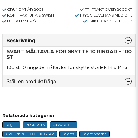
GRUNDAT ÅR 2005
FRI FRAKT ÖVER 2000KR
KORT, FAKTURA & SWISH
TRYGG LEVERANS MED DHL
BUTIK I MALMÖ
UNIKT PRODUKTUTBUD
Beskrivning
SVART MÅLTAVLA FÖR SKYTTE 10 RINGAD - 100
ST
100 st 10 ringade måltavlor för skytte storlek 14 x 14 cm.
Ställ en produktfråga
question
Fråga oss något om denna produkten...
Relaterade kategorier
Targets
PRODUCTS
Gas weapons
name
Name
AIRGUNS & SHOOTING GEAR
Targets
Target practice