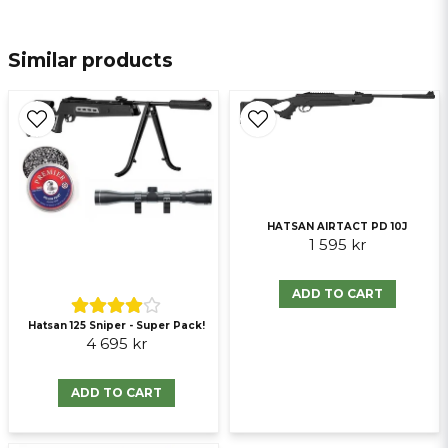
email
E-mail
Similar products
Ja, ni får publicera min fråga
HATSAN AIRTACT PD 10J
1 595 kr
ADD TO CART
Hatsan 125 Sniper - Super Pack!
Send question
4 695 kr
ADD TO CART