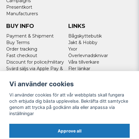
Campaigns
Presentkort
Manufacturers
BUY INFO
LINKS
Payment & Shipment
Bågskyttebutik
Buy Terms
Jakt & Hobby
Order tracking
Yxor
Fast checkout
Överlevnadsknivar
Discount for police/military
Våra tillverkare
Svärd säljs via Apple Pay &
Fler länkar
Paypal - Köp här!
Norweigan customers
Vi använder cookies
Cookies
Vi använder cookies för att vår webbplats skall fungera
FOLLOW US
och erbjuda dig bästa upplevelse. Bekräfta ditt samtycke
genom att trycka på godkänn alla eller anpassa via
Facebook
inställningar
Instagram
Youtube
Approve all
Twitter