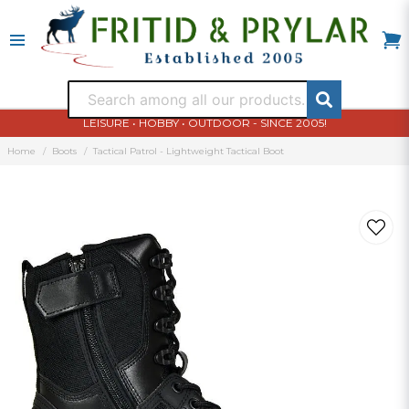
LEISURE • HOBBY • OUTDOOR - SINCE 2005!
Home
Boots
Tactical Patrol - Lightweight Tactical Boot